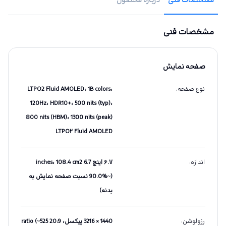
مشخصات فنی
دربارهٔ محصول
مشخصات فنی
صفحه نمایش
نوع صفحه
:
LTPO2 Fluid AMOLED، 1B colors،
120Hz، HDR10+، 500 nits (typ)،
800 nits (HBM)، 1300 nits (peak)
LTPO۲ Fluid AMOLED
اندازه
:
۶.۷ اینچ 6.7 inches، 108.4 cm2
(~90.0% نسبت صفحه نمایش به
بدنه)
رزولوشن
:
1440 × 3216 پیکسل، 20:9 ratio (~525