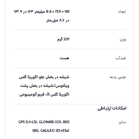
ابعاد
:
163 × 73.9 × 8.6 میلیمتر ۱۶۳ در ۷۳.۹
در ۸.۶ میلی‌متر
وزن
:
201 گرم
ضدآب
:
هست
جنس بدنه
:
شیشه در بخش جلو (گوریلا گلس
ویکتوس)،شیشه در بخش پشت
(گوریلا گلس 5)، فریم آلومینیومی
امکانات ارتباطی
سایر
:
GPS (L1+L5)، GLONASS (G1)، BDS
(B1)، GALILEO (E1+E5a)