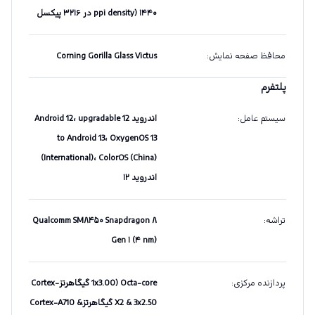
ppi density) ۱۴۴۰ در ۳۲۱۶ پیکسل
محافظ صفحه نمایش
:
Corning Gorilla Glass Victus
پلتفرم
سیستم عامل
:
اندروید 12 Android 12، upgradable
to Android 13، OxygenOS 13
(International)، ColorOS (China)
اندروید ۱۲
تراشه
:
Qualcomm SM۸۴۵۰ Snapdragon ۸
Gen ۱ (۴ nm)
پردازنده مرکزی
:
Octa-core (1x3.00 گیگاهرتزCortex-
X2 & 3x2.50 گیگاهرتزCortex-A710 &