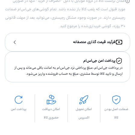
امکان برگشت کالا در گروه موبایل با دلیل “انصراف از خرید“ تنها در صورتی
مورد قبول است که پلمب کالا باز نشده باشد. تمام گوشی‌های جی‌اس‌ام ضمانت
رجیستری دارند. در صورت وجود مشکل رجیستری، می‌توانید بعد از مهلت قانونی
۳۰ روزه، گوشی خریداری‌شده را مرجوع کنید.
فرآیند قیمت گذاری منصفانه
پرداخت امن جی‌اس‌ام
در پرداخت جی‌اس‌ام، مبلغ پرداختى نزد جی‌اس‌ام به امانت باقى مى‌ماند و پس از
ارسال و تاييد كالا توسط مشتری، مبلغ به حساب فروشنده واريز مى‌شود.
ضمانت اصل بودن
امکان تحویل
امکان دریافت
پرداخت امن
کالا
اکسپرس
حضوری کالا