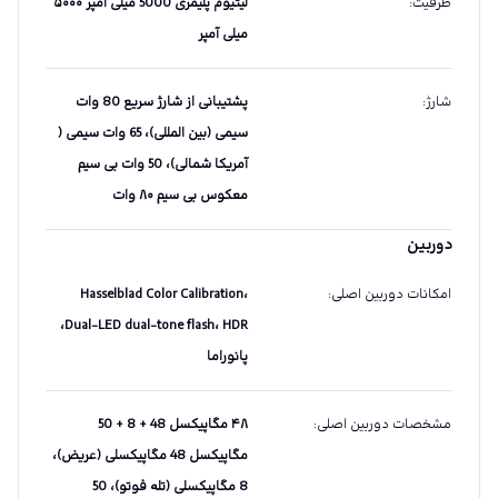
ظرفیت
:
لیتیوم پلیمری 5000 میلی آمپر ۵۰۰۰
میلی آمپر
شارژ
:
پشتیبانی از شارژ سریع 80 وات
سیمی (بین المللی)، 65 وات سیمی (
آمریکا شمالی)، 50 وات بی سیم
معکوس بی سیم ۸۰ وات
دوربین
امکانات دوربین اصلی
:
Hasselblad Color Calibration،
Dual-LED dual-tone flash، HDR،
پانوراما
مشخصات دوربین اصلی
:
۴۸ مگاپیکسل 48 + 8 + 50
مگاپیکسل 48 مگاپیکسلی (عریض)،
8 مگاپیکسلی (تله فوتو)، 50