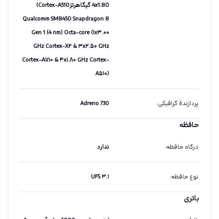
4x1.80 گیگاهرتزCortex-A510)
Qualcomm SM8450 Snapdragon 8
Gen 1 (4 nm) Octa-core (۱x۳.۰۰
GHz Cortex-X۲ & ۳x۲.۵۰ GHz
Cortex-A۷۱۰ & ۴x۱.۸۰ GHz Cortex-
A۵۱۰)
پردازندهٔ گرافیکی
:
Adreno 730
حافظه
درگاه حافظه
:
ندارد
نوع حافظه
:
UFS ۳.۱
باتری