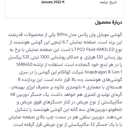
تاریخ عرضه
:
11 January 2022
دربارهٔ محصول
گوشی موبایل وان پلاس مدل
10Pro
یکی از محصولات قدرتمند
این برند است. صفحه نمایش 6.7 اینچی این گوشی هوشمند از
نوع
LTPO2 Fluid AMOLED
است. این صفحه نمایش با نرخ به
روز رسانی 120 هرتزی و حداکثر روشنایی 1300 نیتی 525 پیکسل
را در هر اینچ خود گنجانده است. استفاده از تراشه
SM8450
Snapdragon 8 Gen 1
شرکت کوالکام این گوشی را در سری
گوشی‌های هوشمند رده بالا قرار داده است. این پردازنده 8
هسته‌ای با معماری 4 نانومتری علاوه بر مصرف انرژی بهینه‌تر،
گرمای تولیدی کمتری هم خواهد داشت. یک حسگر دوربین 48
مگاپیکسلی از نوع عریض در کنار حسگرهای فوق عریض و
تله‌فوتو دوربین‌های سه گانه این گوشی هوشمند را تشکیل
می‌دهند. دوربین سلفی هم در سمت چپ بالای صفحه نمایش
با با یک حسگر 32 مگاپیکسلی از نوع عریض قرار گرفته است.