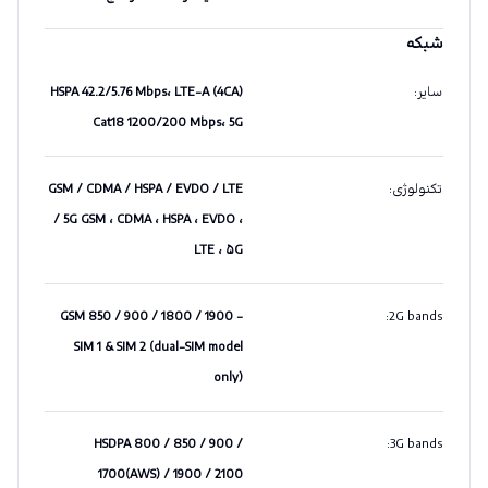
شبکه
سایر
:
HSPA 42.2/5.76 Mbps، LTE-A (4CA)
Cat18 1200/200 Mbps، 5G
تکنولوژی
:
GSM / CDMA / HSPA / EVDO / LTE
/ 5G GSM ، CDMA ، HSPA ، EVDO ،
LTE ، ۵G
GSM 850 / 900 / 1800 / 1900 -
:
2G bands
SIM 1 & SIM 2 (dual-SIM model
only)
HSDPA 800 / 850 / 900 /
:
3G bands
1700(AWS) / 1900 / 2100