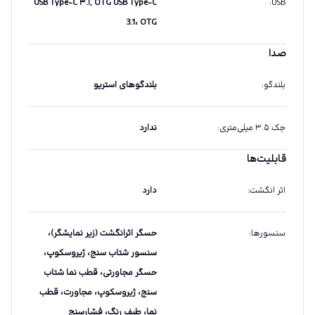
USB Type-C ۳.۱, OTG USB Type-C
:
USB
3.1، OTG
صدا
بلندگو
:
بلندگوهای استریو
جک ۳.۵ میلی‌متری
:
ندارد
قابلیت‌ها
اثر انگشت
:
دارد
سنسورها
:
حسگر اثرانگشت (زیر نمایشگر)،
سنسور شتاب سنج، ژیروسکوپ،
حسگر مجاورتی، قطب نما شتاب
سنج، ژیروسکوپ، مجاورت، قطب
نما، طیف رنگ، فشارسنج