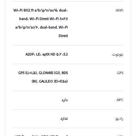
Wi-Fi 802.11 a/b/g/n/ac/6، dual-
:
WiFi
band، Wi-Fi Direct Wi-Fi ۸۰۲.۱۱
a/b/g/n/ac/۶, dual-band, Wi-Fi
Direct
بلوتوث
:
5.2، A2DP، LE، aptX HD ۵.۲
GPS (L۱+L۵), GLONASS (G۱), BDS
:
GPS
(B۱), GALILEO (E۱+E۵a)
NFC
:
دارد
رادیو
:
ندارد