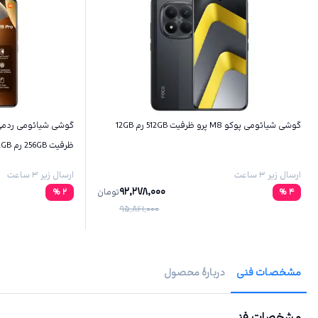
گوشی شیائومی پوکو M8 پرو ظرفیت 512GB رم 12GB
ظرفیت 256GB رم 12GB
ارسال زیر ۳ ساعت
ارسال زیر ۳ ساعت
92,278,000
4
%
تومان
2
%
95,861,000
مشخصات فنی
دربارهٔ محصول