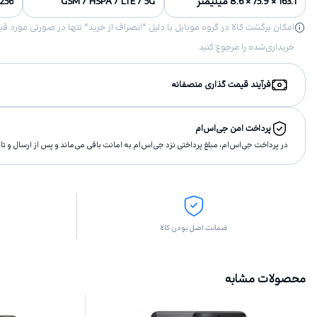
163.1 × 75.9 × 8.6 میلیمتر
GSM / HSPA / LTE / 5G
128،256
خریداری‌شده را مرجوع کنید.
فرآیند قیمت گذاری منصفانه
پرداخت امن جی‌اس‌ام
در پرداخت جی‌اس‌ام، مبلغ پرداختى نزد جی‌اس‌ام به امانت باقى مى‌ماند و پس از ارسال و 
ضمانت اصل بودن کالا
محصولات مشابه