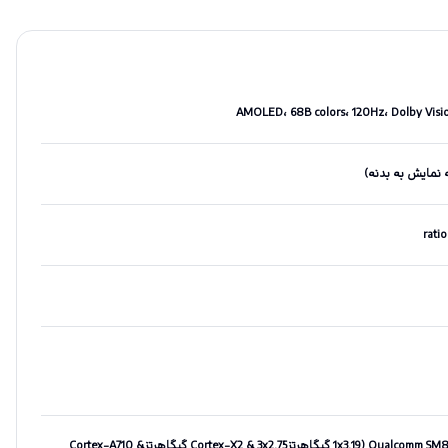
AMOLED، 68B colors، 120Hz، Dolby Visio
Qualcomm SM8475 Snapdragon 8+ Gen 1 (4 nm) Octa-core (1x3.19 گیگاهرتزCortex-X2 & 3x2.75 گیگاهرتزCortex-A710 &