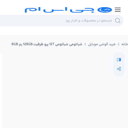
خانه
خرید گوشی موبایل
شیائومی شیائومی 12T پرو ظرفیت 128GB رم 8GB