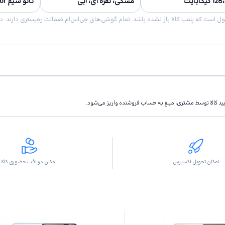
 گیگابایت
مشکی، نقره ای، آبی
نانو سیم and eSIM or دو سیم کارت (نانو سیم، dual stand-by)
تاييد كالا توسط مشتری، مبلغ به حساب فروشنده واريز مى‌شود.
امکان تحویل اکسپرس
امکان دریافت حضوری کالا