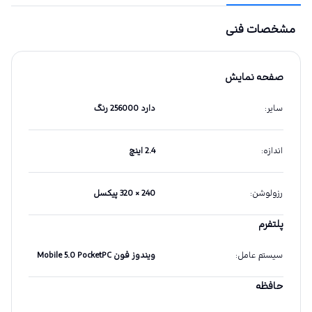
مشخصات فنی
صفحه نمایش
سایر
:
دارد 256000 رنگ
اندازه
:
2.4 اینچ
رزولوشن
:
240 × 320 پیکسل
پلتفرم
سیستم عامل
:
ویندوز فون Mobile 5.0 PocketPC
حافظه