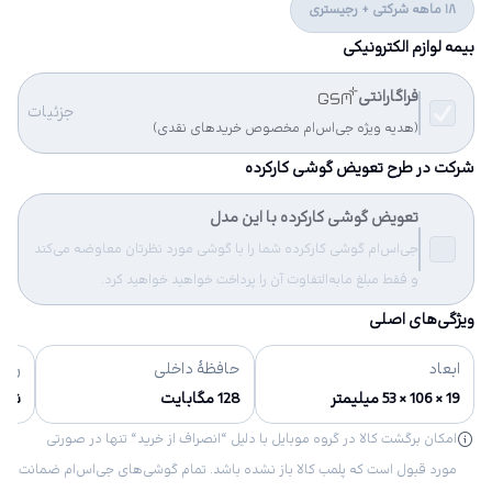
18 ماهه شرکتی + رجیستری
بیمه لوازم الکترونیکی
فراگارانتی
جزئیات
(هدیه ویژه جی‌اس‌ام مخصوص خریدهای نقدی)
شرکت در طرح تعویض گوشی کارکرده
تعویض گوشی کارکرده با این مدل
جی‌اس‌ام گوشی کارکرده شما را با گوشی مورد نظرتان معاوضه می‌کند
و فقط مبلغ مابه‌التفاوت آن را پرداخت خواهید خواهید کرد.
ویژگی‌های اصلی
ابعاد
حافظهٔ داخلی
رنگ‌
19 × 106 × 53 میلیمتر
128 مگابایت
نقره
امکان برگشت کالا در گروه موبایل با دلیل “انصراف از خرید“ تنها در صورتی
مورد قبول است که پلمب کالا باز نشده باشد. تمام گوشی‌های جی‌اس‌ام ضمانت