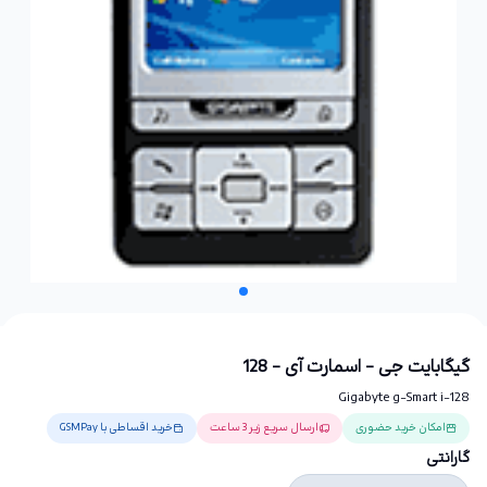
گیگابایت جی - اسمارت آی - 128
Gigabyte g-Smart i-128
امکان خرید حضوری
ارسال سریع زیر 3 ساعت
خرید اقساطی با GSMPay
گارانتی