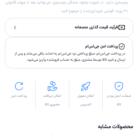
رجیستری دارند. در صورت وجود مشکل رجیستری، می‌توانید بعد از مهلت قانونی
۳۰ روزه، گوشی خریداری‌شده را مرجوع کنید.
فرآیند قیمت گذاری منصفانه
پرداخت امن جی‌اس‌ام
در پرداخت جی‌اس‌ام، مبلغ پرداختى نزد جی‌اس‌ام به امانت باقى مى‌ماند و پس از
ارسال و تاييد كالا توسط مشتری، مبلغ به حساب فروشنده واريز مى‌شود.
ضمانت اصل بودن
امکان تحویل
امکان دریافت
پرداخت امن
کالا
اکسپرس
حضوری کالا
محصولات مشابه