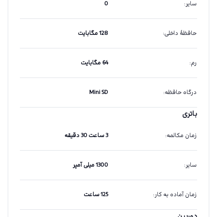
سایر
:
0
حافظهٔ داخلی
:
128 مگابایت
رم
:
64 مگابایت
درگاه حافظه
:
Mini SD
باتری
زمان مکالمه
:
3 ساعت 30 دقیقه
سایر
:
1300 میلی آمپر
زمان آماده به کار
:
125 ساعت
دوربین