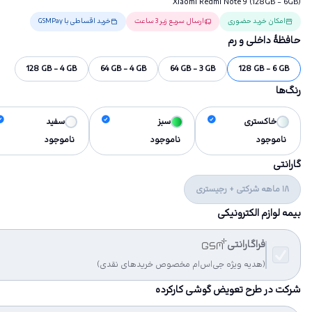
Xiaomi Redmi Note 9 (128GB - 6GB)
امکان خرید حضوری
ارسال سریع زیر 3 ساعت
خرید اقساطی با GSMPay
حافظهٔ داخلی و رم
128 GB - 4 GB
64 GB - 4 GB
64 GB - 3 GB
128 GB - 6 GB
رنگ‌ها
خاکستری
سبز
سفید
ناموجود
ناموجود
ناموجود
گارانتی
18 ماهه شرکتی + رجیستری
بیمه لوازم الکترونیکی
فراگارانتی
(هدیه ویژه جی‌اس‌ام مخصوص خریدهای نقدی)
شرکت در طرح تعویض گوشی کارکرده