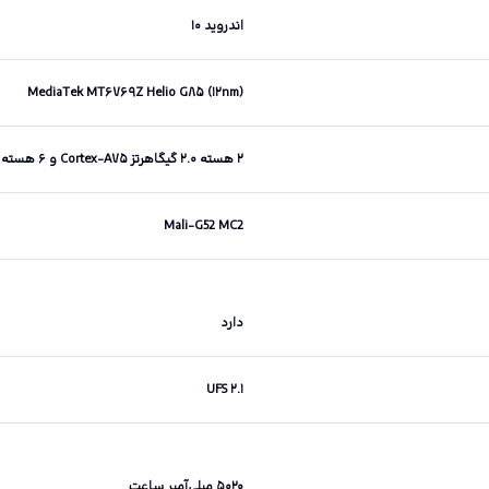
اندروید ۱۰
MediaTek MT۶۷۶۹Z Helio G۸۵ (۱۲nm)
۲ هسته ۲.۰ گیگاهرتز Cortex-A۷۵ و ۶ هسته ۱.۸ گیگاهرتز Cortex-A۵۵
Mali-G52 MC2
دارد
UFS ۲.۱
۵۰۲۰ میلی‌آمپر ساعت