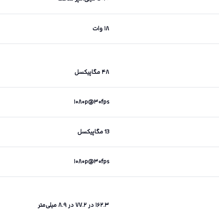
۱۸ وات
۴۸ مگاپیکسل
۱۰۸۰p@۳۰fps
13 مگاپیکسل
۱۰۸۰p@۳۰fps
۱۶۲.۳ در ۷۷.۲ در ۸.۹ میلی‌متر