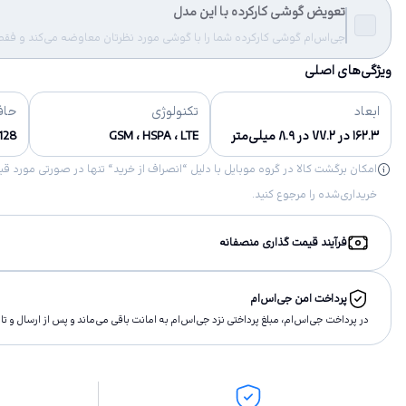
تعویض گوشی کارکرده با این مدل
جی‌اس‌ام گوشی کارکرده شما را با گوشی مورد نظرتان معاوضه می‌کند و فقط مب
ویژگی‌های اصلی
ابعاد
تکنولوژی
حاف
۱۶۲.۳ در ۷۷.۲ در ۸.۹ میلی‌متر
GSM ، HSPA ، LTE
128 گیگابای
خریداری‌شده را مرجوع کنید.
فرآیند قیمت گذاری منصفانه
پرداخت امن جی‌اس‌ام
در پرداخت جی‌اس‌ام، مبلغ پرداختى نزد جی‌اس‌ام به امانت باقى مى‌ماند و پس از ارسال و 