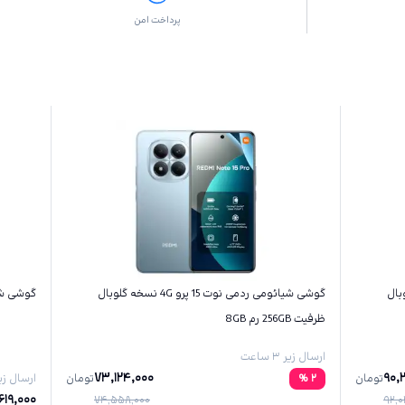
پرداخت امن
 نسخه گلوبال
گوشی شیائومی ردمی نوت 15 پرو 4G نسخه گلوبال
گوشی شیائومی پو
ظرفیت 256GB رم 8GB
ارسال زیر ۳ ساعت
73,124,000
90,
تومان
2
%
تومان
ارسال زیر ۳ س
619,000
74,558,000
92,0