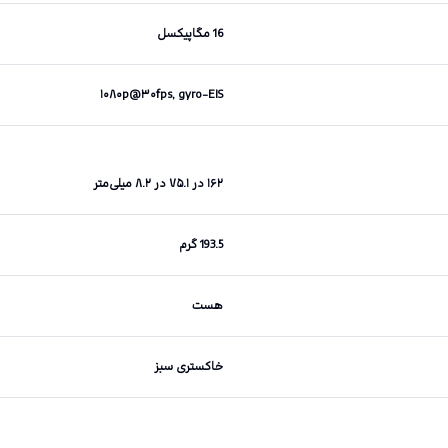
16 مگاپیکسل
۱۰۸۰p@۳۰fps, gyro-EIS
۱۶۲ در ۷۵.۱ در ۸.۲ میلی‌متر
193.5 گرم
هست
خاکستری سبز