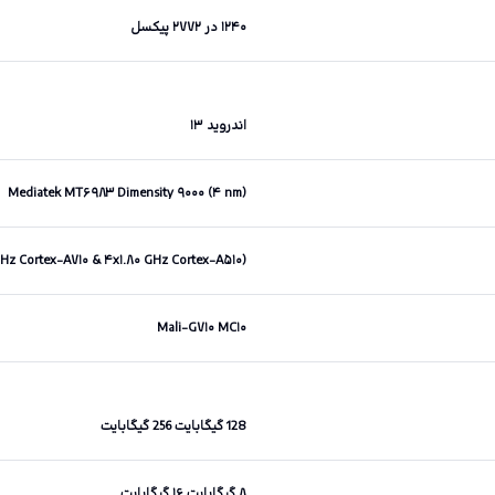
۱۲۴۰ در ۲۷۷۲ پیکسل
اندروید ۱۳
Mediatek MT۶۹۸۳ Dimensity ۹۰۰۰ (۴ nm)
Hz Cortex-A۷۱۰ & ۴x۱.۸۰ GHz Cortex-A۵۱۰)
Mali-G۷۱۰ MC۱۰
128 گیگابایت 256 گیگابایت
۸ گیگابایت ۱۶ گیگابایت