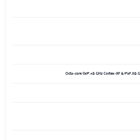
Octa-core (۱x۳.۰۵ GHz Cortex-X۲ & ۳x۲.۸۵ G