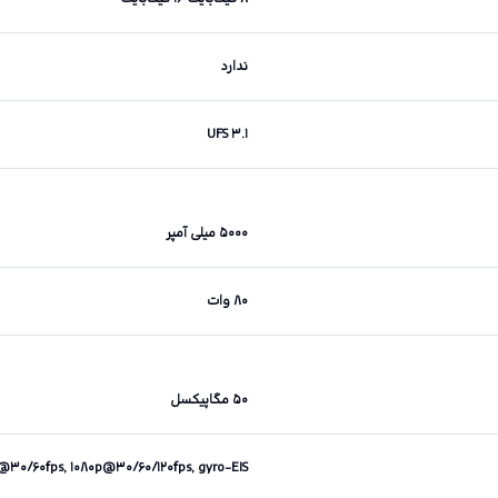
ندارد
UFS ۳.۱
۵۰۰۰ میلی آمپر
۸۰ وات
۵۰ مگاپیکسل
۳۰/۶۰fps, ۱۰۸۰p@۳۰/۶۰/۱۲۰fps, gyro-EIS