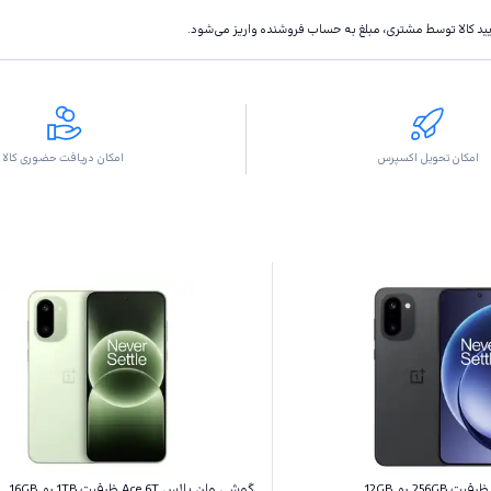
تاييد كالا توسط مشتری، مبلغ به حساب فروشنده واريز مى‌شود.
امکان تحویل اکسپرس
امکان دریافت حضوری کالا
گوشی وان پلاس Ace 6T ظرفیت 1TB رم 16GB