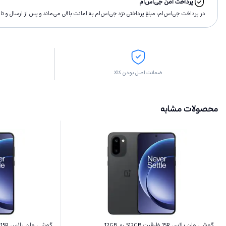
پرداخت امن جی‌اس‌ام
در پرداخت جی‌اس‌ام، مبلغ پرداختى نزد جی‌اس‌ام به امانت باقى مى‌ماند و پس از ارسال و 
ضمانت اصل بودن کالا
محصولات مشابه
گوشی وان پلاس 15R ظرفیت 512GB رم 12GB
گوشی وان پلاس 15R ظرفیت 256GB رم 12GB