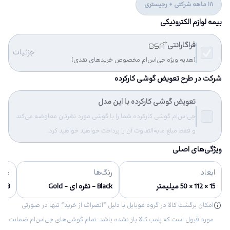
18 ماهه شرکتی + رجیستری
بیمه لوازم الکترونیکی
فراگارانتی
جزئیات
(هدیه ویژه جی‌اس‌ام مخصوص خریدهای نقدی)
شرکت در طرح تعویض گوشی کارکرده
تعویض گوشی کارکرده با این مدل
جی‌اس‌ام گوشی کارکرده شما را با گوشی مورد نظرتان معاوضه می‌کند
و فقط مبلغ مابه‌التفاوت آن را پرداخت خواهید خواهید کرد.
ویژگی‌های اصلی
ابعاد
رنگ‌ها
مشخ
15 × 112 × 50 میلیمتر
Black - نقره ای - Gold
1.3 مگا پیکسل, 1024 × 1280 پیکسل
امکان برگشت کالا در گروه موبایل با دلیل “انصراف از خرید“ تنها در صورتی
مورد قبول است که پلمب کالا باز نشده باشد. تمام گوشی‌های جی‌اس‌ام ضمانت