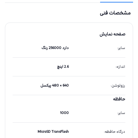
مشخصات فنی
صفحه نمایش
سایر
:
دارد 256000 رنگ
اندازه
:
2.6 اینچ
رزولوشن
:
640 × 480 پیکسل
حافظه
سایر
:
1000
درگاه حافظه
:
MicroSD TransFlash