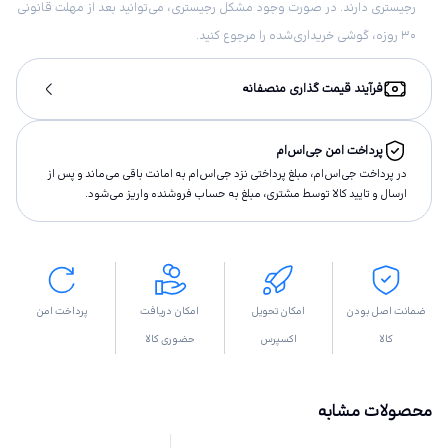
رجیستری دارند. در صورت وجود مشکل رجیستری، می‌توانید بعد از مهلت قانونی
۳۰ روزه، گوشی خریداری‌شده را مرجوع کنید.
فرآیند قیمت گذاری منصفانه
پرداخت امن جی‌اس‌ام
در پرداخت جی‌اس‌ام، مبلغ پرداختى نزد جی‌اس‌ام به امانت باقى مى‌ماند و پس از
ارسال و تاييد كالا توسط مشتری، مبلغ به حساب فروشنده واريز مى‌شود.
ضمانت اصل بودن
امکان تحویل
امکان دریافت
پرداخت امن
کالا
اکسپرس
حضوری کالا
محصولات مشابه