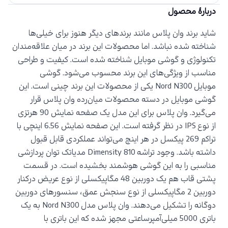
دربارهٔ محصول
شاید برند وان پلاس مانند برندهای دیگر هنوز برای خیلی‌ها
شناخته شده نباشد. اما محصولات این برند در میان علاقه‌مندان
تکنولوژی و گوشی موبایل شناخته شده است. کیفیت و طراحی
مناسب از ویژگی‌های این برند محسوب می‌شود. گوشی
موبایل
Nord N300
یکی از محصولات این برند چینی است. این
گوشی موبایل در دسته محصولات میان‌رده وان پلاس قرار
می‌گیرد. وان پلاس برای این مدل یک صفحه نمایش 90 هرتزی
از نوع
IPS
در نظر گرفته است. این صفحه نمایش 6.56 اینچی با
تراکم 269 پیکسل در هر اینچ می‌تواند عملکردی قابل قبول
داشته باشد. وجود تراشه
Dimensity 810
مدیاتک توان پردازشی
مناسبی را به این گوشی هوشمند بخشیده است. در قسمت
پشتی قاب هم یک دوربین 48 مگاپیکسلی از نوع عریض درکنار
دوربین 2 مگاپیکسلی از نوع سنجش عمق، سنسورهای دوربین
دوگانه را تشکیل می‌دهند. وان پلاس مدل
Nord N300
به یک
باتری 5000 میلی‌آمپرساعتی مجهز شده که این باتری با