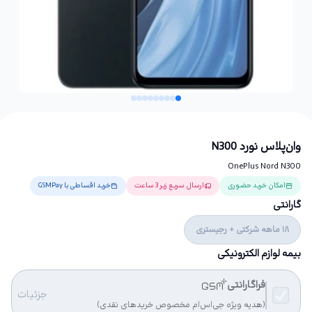
وان‌پلاس نورد N300
OnePlus Nord N300
امکان خرید حضوری
ارسال سریع زیر 3 ساعت
خرید اقساطی با GSMPay
گارانتی
18 ماهه شرکتی + رجیستری
بیمه لوازم الکترونیکی
فراگارانتی
جزئیات
(هدیه ویژه جی‌اس‌ام مخصوص خریدهای نقدی)