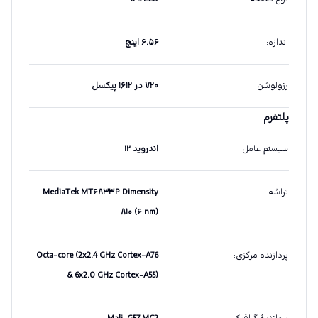
اندازه
:
۶.۵۶ اینچ
رزولوشن
:
۷۲۰ در ۱۶۱۲ پیکسل
پلتفرم
سیستم عامل
:
اندروید ۱۲
تراشه
:
MediaTek MT۶۸۳۳P Dimensity
۸۱۰ (۶ nm)
پردازنده مرکزی
:
Octa-core (2x2.4 GHz Cortex-A76
& 6x2.0 GHz Cortex-A55)