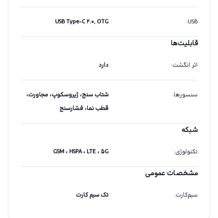
USB Type-C ۲.۰, OTG
:
USB
قابلیت‌ها
اثر انگشت
:
دارد
سنسورها
:
شتاب سنج، ژیروسکوپ، مجاورت،
قطب نما، فشارسنج
شبکه
تکنولوژی
:
GSM ، HSPA ، LTE ، ۵G
مشخصات عمومی
سیم‌کارت
:
تک سیم کارت