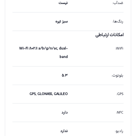
ضدآب
:
نیست
رنگ‌ها
:
سبز تیره
امکانات ارتباطی
Wi-Fi ۸۰۲.۱۱ a/b/g/n/ac, dual-
:
WiFi
band
بلوتوث
:
۵.۳
GPS, GLONASS, GALILEO
:
GPS
NFC
:
دارد
رادیو
:
ندارد