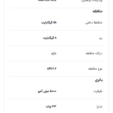
پردازندهٔ گرافیکی
:
Mali-G57 MC2
حافظه
حافظهٔ داخلی
:
64 گیگابایت
رم
:
4 گیگابایت
درگاه حافظه
:
دارد
نوع حافظه
:
UFS ۲.۲
باتری
ظرفیت
:
۵۰۰۰ میلی آمپر
شارژ
:
۳۳ وات