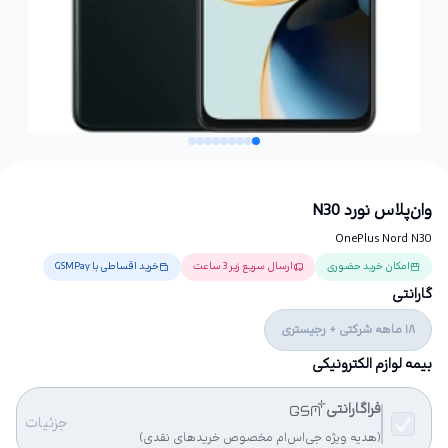
وان‌پلاس نورد N30
OnePlus Nord N30
امکان خرید حضوری
ارسال سریع زیر 3 ساعت
خرید اقساطی با GSMPay
گارانتی
18 ماهه شرکتی + رجیستری
بیمه لوازم الکترونیکی
فراگارانتی
جزئیات
(هدیه ویژه جی‌اس‌ام مخصوص خریدهای نقدی)