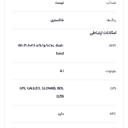
ضدآب
:
نیست
رنگ‌ها
:
خاکستری
امکانات ارتباطی
Wi-Fi ۸۰۲.۱۱ a/b/g/n/ac, dual-
:
WiFi
band
بلوتوث
:
۵.۱
GPS, GALILEO, GLONASS, BDS,
:
GPS
QZSS
NFC
:
دارد