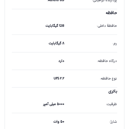
پردازندهٔ گرافیکی
:
Adreno 619
حافظه
حافظهٔ داخلی
:
128 گیگابایت
رم
:
۸ گیگابایت
درگاه حافظه
:
دارد
نوع حافظه
:
UFS ۲.۲
باتری
ظرفیت
:
۵۰۰۰ میلی آمپر
شارژ
:
۵۰ وات