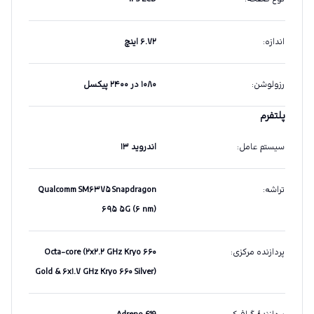
اندازه
:
۶.۷۲ اینچ
رزولوشن
:
۱۰۸۰ در ۲۴۰۰ پیکسل
پلتفرم
سیستم عامل
:
اندروید ۱۳
تراشه
:
Qualcomm SM۶۳۷۵ Snapdragon
۶۹۵ ۵G (۶ nm)
پردازنده مرکزی
:
Octa-core (۲x۲.۲ GHz Kryo ۶۶۰
Gold & ۶x۱.۷ GHz Kryo ۶۶۰ Silver)