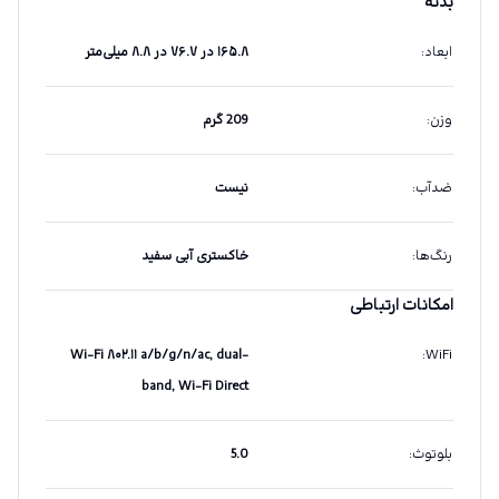
بدنه
ابعاد
:
۱۶۵.۸ در ۷۶.۷ در ۸.۸ میلی‌متر
وزن
:
209 گرم
ضدآب
:
نیست
رنگ‌ها
:
خاکستری آبی سفید
امکانات ارتباطی
Wi-Fi ۸۰۲.۱۱ a/b/g/n/ac, dual-
:
WiFi
band, Wi-Fi Direct
بلوتوث
:
5.0