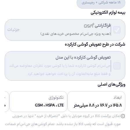
18 ماهه شرکتی + رجیستری
بیمه لوازم الکترونیکی
فراگارانتی
جزئیات
(هدیه ویژه جی‌اس‌ام مخصوص خریدهای نقدی)
شرکت در طرح تعویض گوشی کارکرده
تعویض گوشی کارکرده با این مدل
جی‌اس‌ام گوشی کارکرده شما را با گوشی مورد نظرتان معاوضه می‌کند
و فقط مبلغ مابه‌التفاوت آن را پرداخت خواهید خواهید کرد.
ویژگی‌های اصلی
ابعاد
تکنولوژی
حاف
۱۶۵.۸ در ۷۶.۷ در ۸.۸ میلی‌متر
GSM ، HSPA ، LTE
64 گیگابایت, 128 گیگابایت
امکان برگشت کالا در گروه موبایل با دلیل “انصراف از خرید“ تنها در صورتی
مورد قبول است که پلمب کالا باز نشده باشد. تمام گوشی‌های جی‌اس‌ام ضمانت