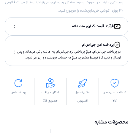
رجیستری دارند. در صورت وجود مشکل رجیستری، می‌توانید بعد از مهلت قانونی
۳۰ روزه، گوشی خریداری‌شده را مرجوع کنید.
فرآیند قیمت گذاری منصفانه
پرداخت امن جی‌اس‌ام
در پرداخت جی‌اس‌ام، مبلغ پرداختى نزد جی‌اس‌ام به امانت باقى مى‌ماند و پس از
ارسال و تاييد كالا توسط مشتری، مبلغ به حساب فروشنده واريز مى‌شود.
ضمانت اصل بودن
امکان تحویل
امکان دریافت
پرداخت امن
کالا
اکسپرس
حضوری کالا
محصولات مشابه