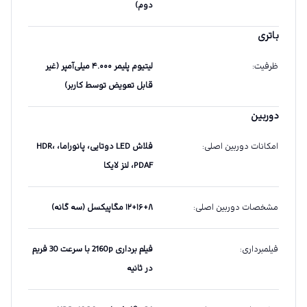
دوم)
باتری
ظرفیت
:
لیتیوم پلیمر ۴.۰۰۰ میلی‌آمپر (غیر
قابل تعویض توسط کاربر)
دوربین
امکانات دوربین اصلی
:
فلاش LED دوتایی، پانوراما، HDR،
PDAF، لنز لایکا
مشخصات دوربین اصلی
:
۱۲+۱۶+۸ مگاپیکسل (سه گانه)
فیلمبرداری
:
فیلم برداری 2160p با سرعت 30 فریم
در ثانیه