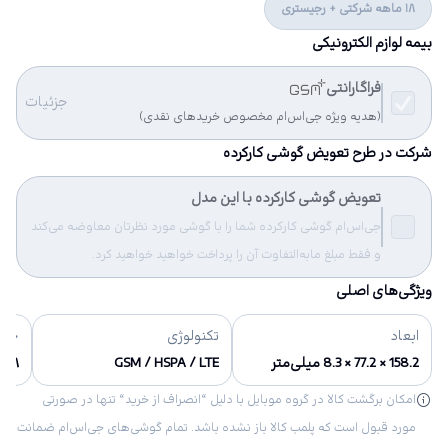
18 ماهه شرکتی + رجیستری
بیمه لوازم الکترونیکی
فراگارانتی
جزئیات
(هدیه ویژه جی‌اس‌ام مخصوص خریدهای نقدی)
شرکت در طرح تعویض گوشی کارکرده
تعویض گوشی کارکرده با این مدل
جی‌اس‌ام گوشی کارکرده شما را با گوشی مورد نظرتان معاوضه می‌کند
و فقط مبلغ مابه‌التفاوت آن را پرداخت خواهید خواهید کرد.
ویژگی‌های اصلی
ابعاد
تکنولوژی
حاف
158.2 × 77.2 × 8.3 میلی‌متر
GSM / HSPA / LTE
۱۲۸ گیگابایت
امکان برگشت کالا در گروه موبایل با دلیل “انصراف از خرید“ تنها در صورتی
مورد قبول است که پلمب کالا باز نشده باشد. تمام گوشی‌های جی‌اس‌ام ضمانت