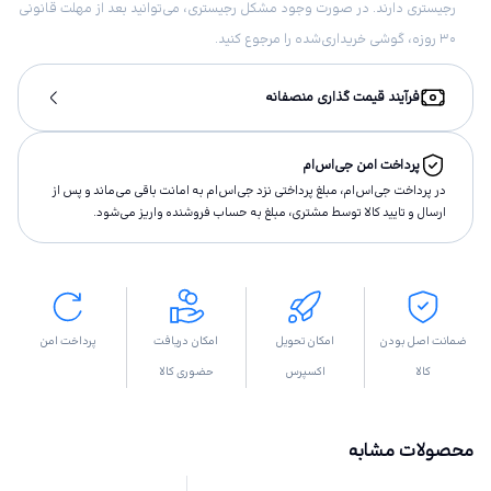
رجیستری دارند. در صورت وجود مشکل رجیستری، می‌توانید بعد از مهلت قانونی
۳۰ روزه، گوشی خریداری‌شده را مرجوع کنید.
فرآیند قیمت گذاری منصفانه
پرداخت امن جی‌اس‌ام
در پرداخت جی‌اس‌ام، مبلغ پرداختى نزد جی‌اس‌ام به امانت باقى مى‌ماند و پس از
ارسال و تاييد كالا توسط مشتری، مبلغ به حساب فروشنده واريز مى‌شود.
ضمانت اصل بودن
امکان تحویل
امکان دریافت
پرداخت امن
کالا
اکسپرس
حضوری کالا
محصولات مشابه