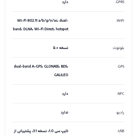
GPRS
:
دارد
Wi-Fi 802.11 a/b/g/n/ac، dual-
:
WiFi
band، DLNA، Wi-Fi Direct، hotspot
بلوتوث
:
نسخه ۵.۰
dual-band A-GPS، GLONASS، BDS،
:
GPS
GALILEO
NFC
:
دارد
رادیو
:
ندارد
USB
:
تایپ سی 1.0، نسخه 3.1، پشتیبانی از