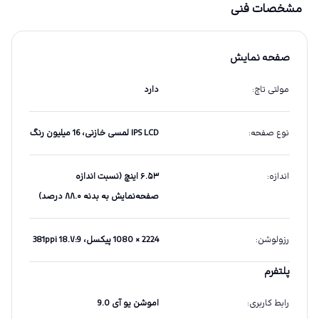
مشخصات فنی
صفحه نمایش
مولتی تاچ
:
دارد
نوع صفحه
:
IPS LCD لمسی خازنی، 16 میلیون رنگ
اندازه
:
۶.۵۳ اینچ (نسبت اندازه
صفحه‌نمایش به بدنه ۸۸.۰ درصد)
رزولوشن
:
2224 × 1080 پیکسل، 18.۷:9 381ppi
پلتفرم
رابط کاربری
:
اموشن یو آی 9.0