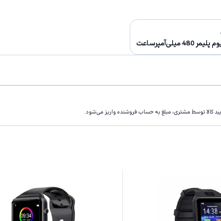
لیمر 480 میلی‌آمپرساعت
تاييد كالا توسط مشتری، مبلغ به حساب فروشنده واريز مى‌شود.