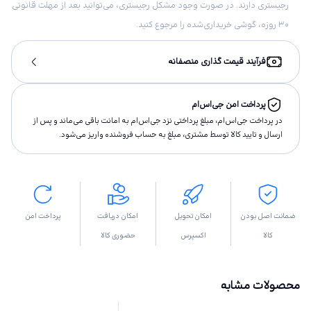
رجیستری دارند. در صورت وجود مشکل رجیستری، می‌توانید بعد از مهلت قانونی
۳۰ روزه، گوشی خریداری‌شده را مرجوع کنید.
فرآیند قیمت گذاری منصفانه
پرداخت امن جی‌اس‌ام
در پرداخت جی‌اس‌ام، مبلغ پرداختى نزد جی‌اس‌ام به امانت باقى مى‌ماند و پس از
ارسال و تاييد كالا توسط مشتری، مبلغ به حساب فروشنده واريز مى‌شود.
ضمانت اصل بودن
امکان تحویل
امکان دریافت
پرداخت امن
کالا
اکسپرس
حضوری کالا
محصولات مشابه