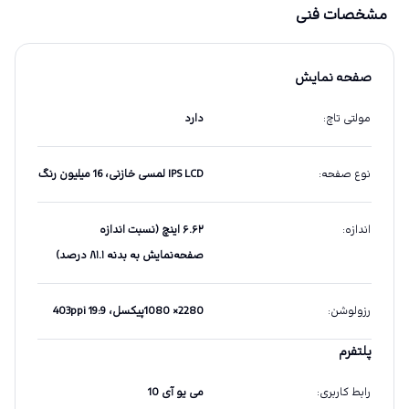
مشخصات فنی
صفحه نمایش
مولتی تاچ
:
دارد
نوع صفحه
:
IPS LCD لمسی خازنی، 16 میلیون رنگ
اندازه
:
۶.۶۲ اینچ (نسبت اندازه
صفحه‌نمایش به بدنه ۸۱.۱ درصد)
رزولوشن
:
2280× 1080پیکسل، 19:9 403ppi
پلتفرم
رابط کاربری
:
می یو آی 10