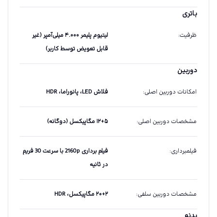
باتری
ظرفیت
:
لیتیوم پلیمر ۴.۰۰۰ میلی‌آمپر (غیر
قابل تعویض توسط کاربر)
دوربین
امکانات دوربین اصلی
:
فلاش LED، پانوراما، HDR
مشخصات دوربین اصلی
:
۱۲+۵ مگاپیکسل (دوگانه)
فیلمبرداری
:
فیلم برداری 2160p با سرعت 30 فریم
در ثانیه
مشخصات دوربین سلفی
:
۲۰+۲ مگاپیکسل، HDR
بدنه