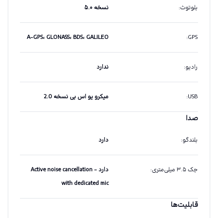
بلوتوث
:
نسخه ۵.۰
A-GPS، GLONASS، BDS، GALILEO
:
GPS
رادیو
:
ندارد
USB
:
میکرو یو اس بی نسخه 2.0
صدا
بلندگو
:
دارد
جک ۳.۵ میلی‌متری
:
دارد - Active noise cancellation
with dedicated mic
قابلیت‌ها