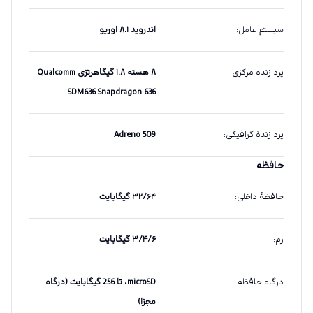
سیستم عامل
:
اندروید ۸.۱ اوریو
پردازنده مرکزی
:
۸ هسته ۱.۸ گیگاهرتزی Qualcomm
SDM636 Snapdragon 636
پردازندهٔ گرافیکی
:
Adreno 509
حافظه
حافظهٔ داخلی
:
۳۲/۶۴ گیگابایت
رم
:
۳/۴/۶ گیگابایت
درگاه حافظه
:
microSD، تا 256 گیگابایت (درگاه
مجزا)