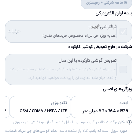
18 ماهه شرکتی + رجیستری
بیمه لوازم الکترونیکی
فراگارانتی
جزئیات
(هدیه ویژه جی‌اس‌ام مخصوص خریدهای نقدی)
شرکت در طرح تعویض گوشی کارکرده
تعویض گوشی کارکرده با این مدل
جی‌اس‌ام گوشی کارکرده شما را با گوشی مورد نظرتان معاوضه می‌کند
و فقط مبلغ مابه‌التفاوت آن را پرداخت خواهید خواهید کرد.
ویژگی‌های اصلی
ابعاد
تکنولوژی
حاف
157.9 × 76.4 × 8.2 میلی‌متر
GSM / CDMA / HSPA / LTE
۳۲/۶۴ گ
امکان برگشت کالا در گروه موبایل با دلیل “انصراف از خرید“ تنها در صورتی
مورد قبول است که پلمب کالا باز نشده باشد. تمام گوشی‌های جی‌اس‌ام ضمانت