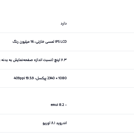
دارد
IPS LCD لمسی خازنی، 16 میلیون رنگ
۶.۳ اینچ (نسبت اندازه صفحه‌نمایش به بدنه ۸۲.۹ درصد)
1080 × 2340 پیکسل، 19.5:9 409ppi
- emui 8.2
اندروید ۸.۱ اوریو