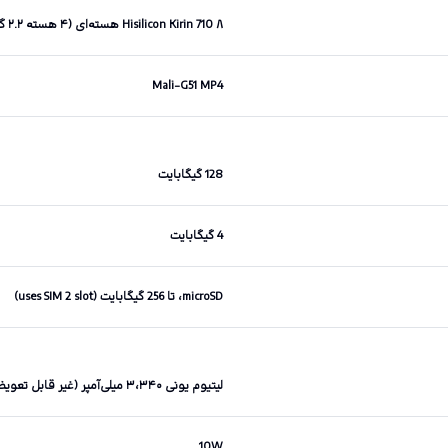
Hisilicon Kirin 710 ۸ هسته‌ای (۴ هسته ۲.۲ گیگاهرتزی و ۴ هسته ۱.۷ گیگاهرتزی)
Mali-G51 MP4
128 گیگابایت
4 گیگابایت
microSD، تا 256 گیگابایت (uses SIM 2 slot)
لیتیوم یونی ۳،۳۴۰ میلی‌آمپر (غیر قابل تعویض توسط کاربر)
10W