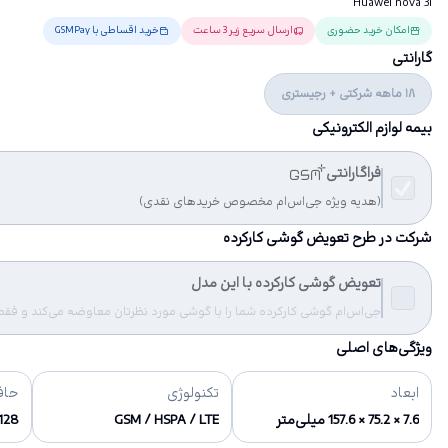
Huawei nova 3i
امکان خرید حضوری
ارسال سریع زیر 3 ساعت
خرید اقساطی با GSMPay
گارانتی
18 ماهه شرکتی + رجیستری
بیمه لوازم الکترونیکی
فراگارانتی
(هدیه ویژه جی‌اس‌ام مخصوص خریدهای نقدی)
شرکت در طرح تعویض گوشی کارکرده
تعویض گوشی کارکرده با این مدل
جی‌اس‌ام گوشی کارکرده شما را با گوشی مورد نظرتان معاوضه می‌کند و فقط مب
ویژگی‌های اصلی
ابعاد
تکنولوژی
حاف
7.6 × 75.2 × 157.6 میلی‌متر
GSM / HSPA / LTE
128 گیگابای