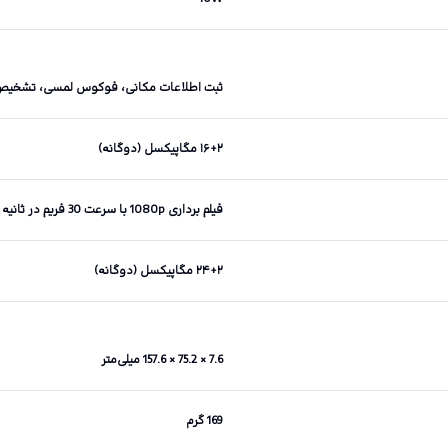
ثبت اطلاعات مکانی، فوکوس لمسی، تشخیص چهره، HDR،
۱۶+۲ مگاپیکسل (دوگانه)
فیلم برداری 1080p با سرعت 30 فریم در ثانیه
۲۴+۲ مگاپیکسل (دوگانه)
7.6 × 75.2 × 157.6 میلی‌متر
169 گرم