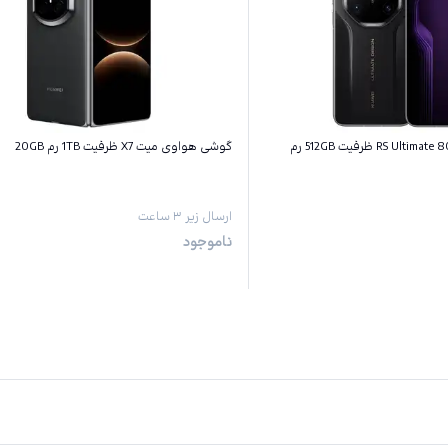
گوشی هواوی میت 80 RS Ultimate ظرفیت 512GB رم
گوشی هواوی میت X7 ظرفیت 1TB رم 20GB
ارسال زیر ۳ ساعت
ناموجود