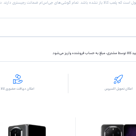
تاييد كالا توسط مشتری، مبلغ به حساب فروشنده واريز مى‌شود.
امکان تحویل اکسپرس
امکان دریافت حضوری کالا