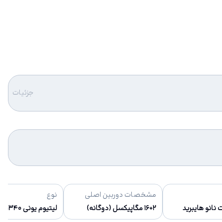
جزئیات
مشخصات دوربین اصلی
نوع
 نانو هایبرید
۱۶+۲ مگاپیکسل (دوگانه)
لیتیوم یونی ۳،۳۴۰ میلی‌آمپر (غیر قابل تعویض توسط کاربر)