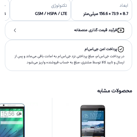
ابعاد
تکنولوژی
حاف
8.7 × 73.9 × 156.6 میلی‌متر
GSM / HSPA / LTE
64/128 
فرآیند قیمت گذاری منصفانه
پرداخت امن جی‌اس‌ام
در پرداخت جی‌اس‌ام، مبلغ پرداختى نزد جی‌اس‌ام به امانت باقى مى‌ماند و پس از
ارسال و تاييد كالا توسط مشتری، مبلغ به حساب فروشنده واريز مى‌شود.
محصولات مشابه