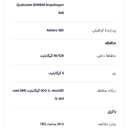
Qualcomm SDM845 Snapdragon
845
پردازندهٔ گرافیکی
:
Adreno 630
حافظه
حافظهٔ داخلی
:
64/128 گیگابایت
رم
:
6 گیگابایت
درگاه حافظه
:
microSD، تا 400 گیگابایت (uses SIM
2 slot)
باتری
زمان مکالمه
:
تا 24 ساعت (3G)