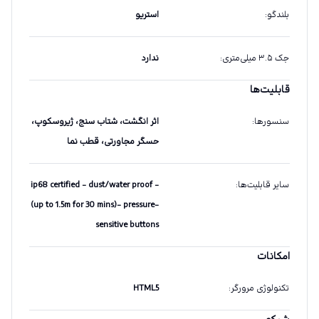
بلندگو
:
استریو
جک ۳.۵ میلی‌متری
:
ندارد
قابلیت‌ها
سنسورها
:
اثر انگشت، شتاب سنج، ژیروسکوپ،
حسگر مجاورتی، قطب نما
سایر قابلیت‌ها
:
- ip68 certified - dust/water proof
(up to 1.5m for 30 mins)- pressure-
sensitive buttons
امکانات
تکنولوژی مرورگر
:
HTML5