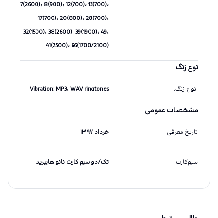
7(2600)، 8(900)، 12(700)، 13(700)،
17(700)، 20(800)، 28(700)،
32(1500)، 38(2600)، 39(1900)، 49،
41(2500)، 66(1700/2100)
نوع زنگ
انواع زنگ
:
Vibration; MP3، WAV ringtones
مشخصات عمومی
تاریخ معرفی
:
خرداد ۱۳۹۷
سیم‌کارت
:
تک/دو سیم کارت نانو هایبرید