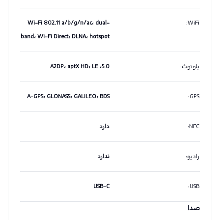
Wi-Fi 802.11 a/b/g/n/ac، dual-
:
WiFi
band، Wi-Fi Direct، DLNA، hotspot
بلوتوث
:
5.0، A2DP، aptX HD، LE
A-GPS، GLONASS، GALILEO، BDS
:
GPS
NFC
:
دارد
رادیو
:
ندارد
USB-C
:
USB
صدا