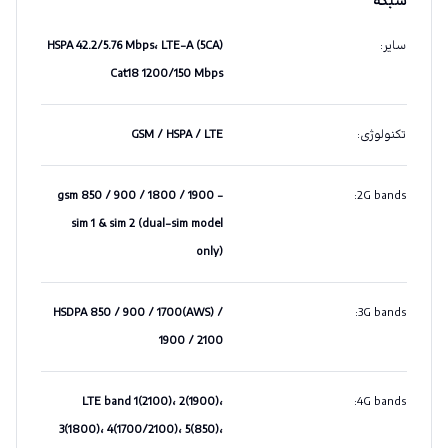
شبکه
سایر
:
HSPA 42.2/5.76 Mbps، LTE-A (5CA)
Cat18 1200/150 Mbps
تکنولوژی
:
GSM / HSPA / LTE
gsm 850 / 900 / 1800 / 1900 -
:
2G bands
sim 1 & sim 2 (dual-sim model
only)
HSDPA 850 / 900 / 1700(AWS) /
:
3G bands
1900 / 2100
LTE band 1(2100)، 2(1900)،
:
4G bands
3(1800)، 4(1700/2100)، 5(850)،