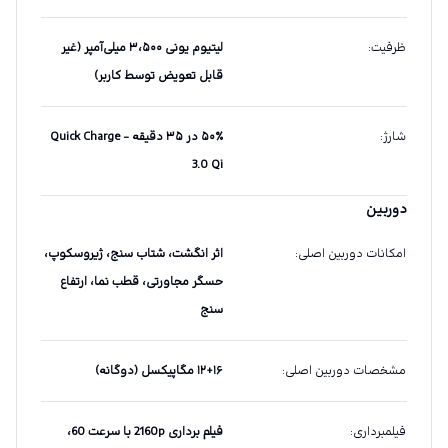
ظرفیت
:
لیتیوم یونی ۳،۵۰۰ میلی‌آمپر (غیر
قابل تعویض توسط کاربر)
شارژ
:
۵۰٪ در ۳۵ دقیقه - Quick Charge
3.0 Qi
دوربین
امکانات دوربین اصلی
:
اثر انگشت، شتاب سنج، ژیروسکوپ،
حسگر مجاورتی، قطب نما، ارتفاع
سنج
مشخصات دوربین اصلی
:
۱۲+۱۶ مگاپیکسل (دوگانه)
فیلمبرداری
:
فیلم برداری 2160p با سرعت 60،