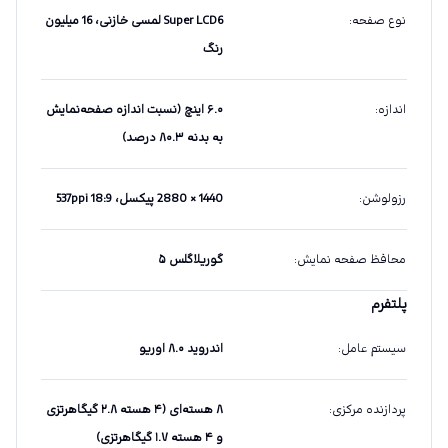
نوع صفحه
:
Super LCD6 لمسی خازنی، 16 میلیون
رنگ
اندازه
:
۶.۰ اینچ (نسبت اندازه صفحه‌نمایش
به بدنه ۸۰.۳ درصد)
رزولوشن
:
1440 × 2880 پیکسل، 18:9 537ppi
محافظ صفحه نمایش
:
گوریلاگلس ۵
پلتفرم
سیستم عامل
:
اندروید ۸.۰ اوریو
پردازنده مرکزی
:
۸ هسته‌ای (۴ هسته ۲.۸ گیگاهرتزی
و ۴ هسته ۱.۷ گیگاهرتزی)