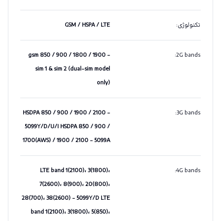
تکنولوژی
:
GSM / HSPA / LTE
gsm 850 / 900 / 1800 / 1900 -
:
2G bands
sim 1 & sim 2 (dual-sim model
only)
HSDPA 850 / 900 / 1900 / 2100 -
:
3G bands
5099Y/D/U/I HSDPA 850 / 900 /
1700(AWS) / 1900 / 2100 - 5099A
LTE band 1(2100)، 3(1800)،
:
4G bands
7(2600)، 8(900)، 20(800)،
28(700)، 38(2600) - 5099Y/D LTE
band 1(2100)، 3(1800)، 5(850)،