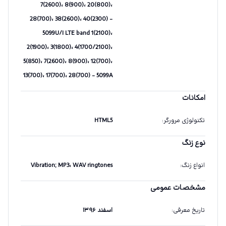
7(2600)، 8(900)، 20(800)،
28(700)، 38(2600)، 40(2300) -
5099U/I LTE band 1(2100)،
2(1900)، 3(1800)، 4(1700/2100)،
5(850)، 7(2600)، 8(900)، 12(700)،
13(700)، 17(700)، 28(700) - 5099A
امکانات
تکنولوژی مرورگر
:
HTML5
نوع زنگ
انواع زنگ
:
Vibration; MP3، WAV ringtones
مشخصات عمومی
تاریخ معرفی
:
اسفند ۱۳۹۶