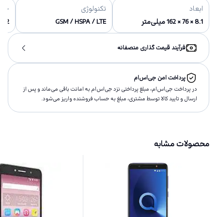
ابعاد
تکنولوژی
حاف
8.1 × 76 × 162 میلی‌متر
GSM / HSPA / LTE
16/32 گیگ
فرآیند قیمت گذاری منصفانه
پرداخت امن جی‌اس‌ام
در پرداخت جی‌اس‌ام، مبلغ پرداختى نزد جی‌اس‌ام به امانت باقى مى‌ماند و پس از
ارسال و تاييد كالا توسط مشتری، مبلغ به حساب فروشنده واريز مى‌شود.
محصولات مشابه