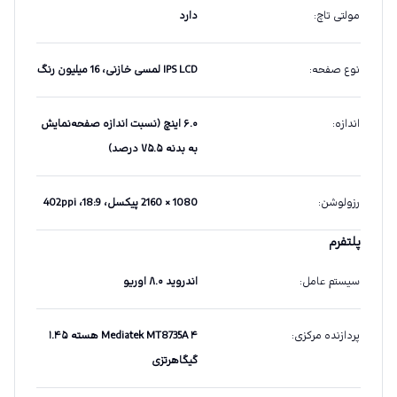
مولتی تاچ
:
دارد
نوع صفحه
:
IPS LCD لمسی خازنی، 16 میلیون رنگ
اندازه
:
۶.۰ اینچ (نسبت اندازه صفحه‌نمایش
به بدنه ۷۵.۵ درصد)
رزولوشن
:
1080 × 2160 پیکسل، 18:9، 402ppi
پلتفرم
سیستم عامل
:
اندروید ۸.۰ اوریو
پردازنده مرکزی
:
Mediatek MT8735A ۴ هسته ۱.۴۵
گیگاهرتزی