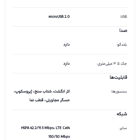
microUSB 2.0
:
USB
صدا
بلندگو
:
دارد
جک ۳.۵ میلی‌متری
:
دارد
قابلیت‌ها
سنسورها
:
اثر انگشت، شتاب سنج، ژیروسکوپ،
حسگر مجاورتی، قطب نما
شبکه
سایر
:
HSPA 42.2/11.5 Mbps، LTE Cat4
150/50 Mbps