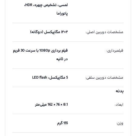
لمسی، تشخیص چهره، HDR،
پانوراما
مشخصات دوربین اصلی
:
۱۲+۲ مگاپیکسل (دوگانه)
فیلمبرداری
:
فیلم برداری 1080p با سرعت 30 فریم
در ثانیه
مشخصات دوربین سلفی
:
5 مگاپیکسل، LED flash
بدنه
ابعاد
:
8.1 × 76 × 162 میلی‌متر
وزن
:
155 گرم