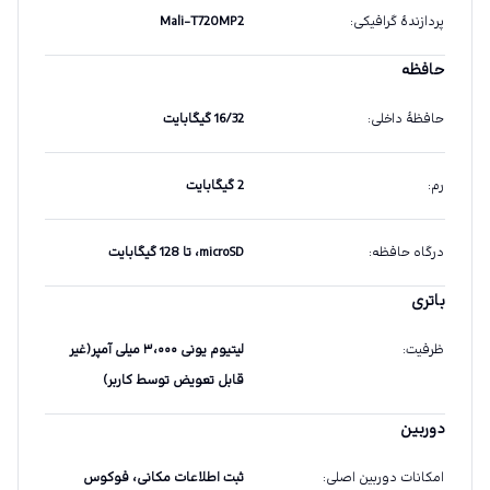
پردازندهٔ گرافیکی
:
Mali-T720MP2
حافظه
حافظهٔ داخلی
:
16/32 گیگابایت
رم
:
2 گیگابایت
درگاه حافظه
:
microSD، تا 128 گیگابایت
باتری
ظرفیت
:
لیتیوم یونی ۳،۰۰۰ میلی آمپر(غیر
قابل تعویض توسط کاربر)
دوربین
امکانات دوربین اصلی
:
ثبت اطلاعات مکانی، فوکوس