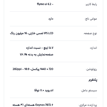
رابط کاربر
:
- flyme ui 6.2
مولتی تاچ
:
دارد
نوع صفحه
:
IPS LCD لمسی خازنی، 16 میلیون رنگ
اندازه
:
۵.۷ اینچ - نسبت اندازه
صفحه‌نمایش به بدنه %۷۶.۱
رزولوشن
:
720 × 1440 پیکسل، 18:9 - 282ppi
پلتفرم
سیستم عامل
:
اندروید ۷.۰ نوقا
پردازنده مرکزی
:
Exynos 7872 ۶ هسته‌ای (۴ هسته