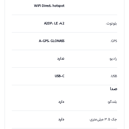
WiFi Direct، hotspot
بلوتوث
:
4.2، A2DP، LE
A-GPS، GLONASS
:
GPS
رادیو
:
ندارد
USB-C
:
USB
صدا
بلندگو
:
دارد
جک ۳.۵ میلی‌متری
:
دارد