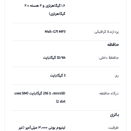
۱.۶ گیگاهرتزی و ۲ هسته ۲.۰
گیگاهرتزی)
پردازندهٔ گرافیکی
:
Mali-G71 MP3
حافظه
حافظهٔ داخلی
:
32/64 گیگابایت
رم
:
3 گیگابایت
درگاه حافظه
:
microSD، تا 256 گیگابایت (uses SIM
2 slot)
باتری
ظرفیت
:
لیتیوم یونی ۳،۰۰۰ میلی‌آمپر (غیر