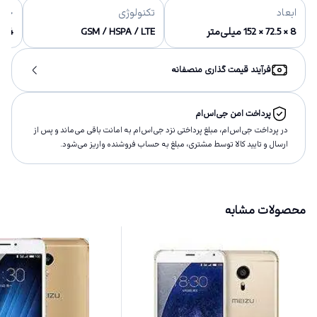
ابعاد
تکنولوژی
حاف
8 × 72.5 × 152 میلی‌متر
GSM / HSPA / LTE
32/64 گی
فرآیند قیمت گذاری منصفانه
پرداخت امن جی‌اس‌ام
در پرداخت جی‌اس‌ام، مبلغ پرداختى نزد جی‌اس‌ام به امانت باقى مى‌ماند و پس از
ارسال و تاييد كالا توسط مشتری، مبلغ به حساب فروشنده واريز مى‌شود.
محصولات مشابه