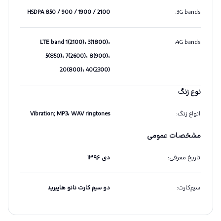
HSDPA 850 / 900 / 1900 / 2100
:
3G bands
LTE band 1(2100)، 3(1800)،
:
4G bands
5(850)، 7(2600)، 8(900)،
20(800)، 40(2300)
نوع زنگ
انواع زنگ
:
Vibration; MP3، WAV ringtones
مشخصات عمومی
تاریخ معرفی
:
دی ۱۳۹۶
سیم‌کارت
:
دو سیم کارت نانو هایبرید