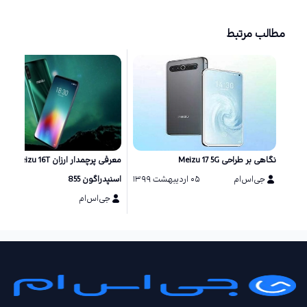
مطالب مرتبط
نگاهی بر طراحی Meizu 17 5G
معرفی پرچمدار ارزان Meizu 16T با
جی‌اس‌ام
۰۵ اردیبهشت ۱۳۹۹
اسنپدراگون 855
جی‌اس‌ام
۰۲ آبان ۱۳۹۸