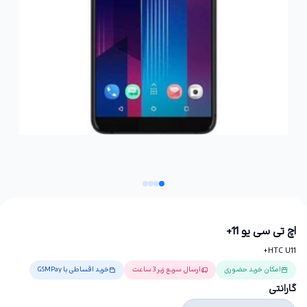
اچ تی سی یو 11+
HTC U11+
امکان خرید حضوری
ارسال سریع زیر 3 ساعت
خرید اقساطی با GSMPay
گارانتی