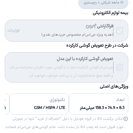
18 ماهه شرکتی + رجیستری
بیمه لوازم الکترونیکی
فراگارانتی
جزئیات
(هدیه ویژه جی‌اس‌ام مخصوص خریدهای نقدی)
شرکت در طرح تعویض گوشی کارکرده
تعویض گوشی کارکرده با این مدل
جی‌اس‌ام گوشی کارکرده شما را با گوشی مورد نظرتان معاوضه می‌کند
و فقط مبلغ مابه‌التفاوت آن را پرداخت خواهید خواهید کرد.
ویژگی‌های اصلی
ابعاد
تکنولوژی
حاف
8.5 × 74.9 × 158.5 میلی‌متر
GSM / HSPA / LTE
۶۴/۱۲۸ گ
امکان برگشت کالا در گروه موبایل با دلیل “انصراف از خرید“ تنها در صورتی
مورد قبول است که پلمب کالا باز نشده باشد. تمام گوشی‌های جی‌اس‌ام ضمانت