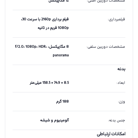
مشخصات دوربین اصلی
:
12 مگاپیکسل
فیلمبرداری
:
فیلم برداری 2160p با سرعت 30،
1080p فریم در ثانیه
مشخصات دوربین سلفی
:
8 مگاپیکسل، f/2.0، 1080p، HDR،
panorama
بدنه
ابعاد
:
8.5 × 74.9 × 158.5 میلی‌متر
وزن
:
188 گرم
جنس بدنه
:
آلومینیوم و شیشه
امکانات ارتباطی