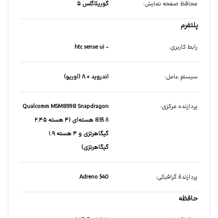
محافظ صفحه نمایش
:
گوریلاگلس ۵
پلتفرم
رابط کاربری
:
- htc sense ui
سیستم عامل
:
اندروید ۸.۰ (اوریو)
پردازنده مرکزی
:
Qualcomm MSM8998 Snapdragon
835 ۸ هسته‌ای (۴ هسته ۲.۴۵
گیگاهرتزی و ۴ هسته ۱.۹
گیگاهرتزی)
پردازندهٔ گرافیکی
:
Adreno 540
حافظه