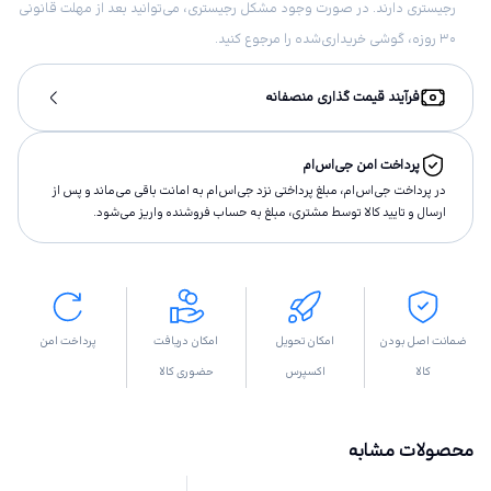
رجیستری دارند. در صورت وجود مشکل رجیستری، می‌توانید بعد از مهلت قانونی
۳۰ روزه، گوشی خریداری‌شده را مرجوع کنید.
فرآیند قیمت گذاری منصفانه
پرداخت امن جی‌اس‌ام
در پرداخت جی‌اس‌ام، مبلغ پرداختى نزد جی‌اس‌ام به امانت باقى مى‌ماند و پس از
ارسال و تاييد كالا توسط مشتری، مبلغ به حساب فروشنده واريز مى‌شود.
ضمانت اصل بودن
امکان تحویل
امکان دریافت
پرداخت امن
کالا
اکسپرس
حضوری کالا
محصولات مشابه