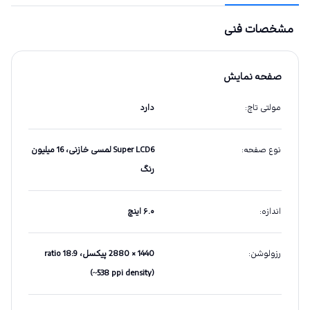
مشخصات فنی
صفحه نمایش
مولتی تاچ
:
دارد
نوع صفحه
:
Super LCD6 لمسی خازنی، 16 میلیون
رنگ
اندازه
:
۶.۰ اینچ
رزولوشن
:
1440 × 2880 پیکسل، 18:9 ratio
(~538 ppi density)