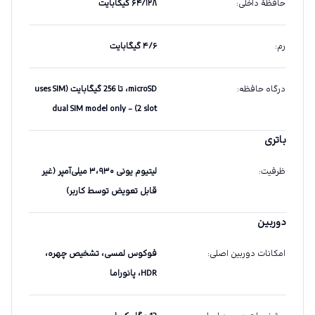
حافظهٔ داخلی
:
۶۴/۱۲۸ گیگابایت
رم
:
۴/۶ گیگابایت
درگاه حافظه
:
microSD، تا 256 گیگابایت (uses SIM
2 slot) - dual SIM model only
باتری
ظرفیت
:
لیتیوم یونی ۳،۹۳۰ میلی‌آمپر (غیر
قابل تعویض توسط کاربر)
دوربین
امکانات دوربین اصلی
:
فوکوس لمسی، تشخیص چهره،
HDR، پانوراما