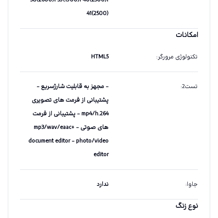
38(2600)، 39(1900)، 40(2300)،
41(2500)
امکانات
تکنولوژی مرورگر
:
HTML5
تست2
:
- مجهز به قابلیت شارژسریع -
پشتیبانی از فرمت های تصویری
mp4/h.264 - پشتیبانی از فرمت
های صوتی mp3/wav/eaac+ -
document editor - photo/video
editor
جاوا
:
ندارد
نوع زنگ