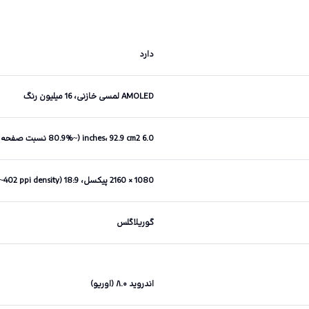
دارد
AMOLED لمسی خازنی، 16 میلیون رنگ
6.0 inches، 92.9 cm2 (~80.9% نسبت صفحه نمایش به بدنه)
1080 × 2160 پیکسل، 18:9 ratio (~402 ppi density)
گوریلاگلس
اندروید ۸.۰ (اوریو)