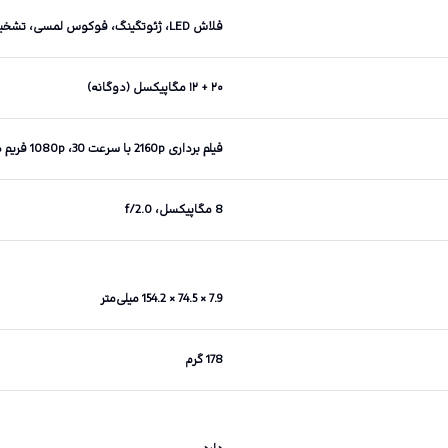
فلاش LED، ژئوتگینگ، فوکوس لمسی، تشخیص چهره، تشخیص لبخند، HDR، پانوراما
۲۰ + ۱۲ مگاپیکسل (دوگانه)
فیلم برداری 2160p با سرعت 30، 1080p فریم در ثانیه
8 مگاپیکسل، f/2.0
7.9 × 74.5 × 154.2 میلی‌متر
178 گرم