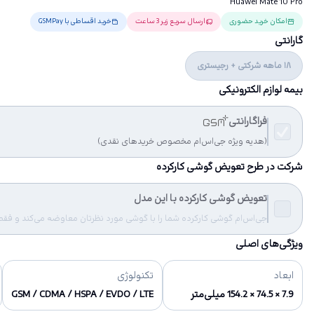
Huawei Mate 10 Pro
امکان خرید حضوری
ارسال سریع زیر 3 ساعت
خرید اقساطی با GSMPay
گارانتی
18 ماهه شرکتی + رجیستری
بیمه لوازم الکترونیکی
فراگارانتی
(هدیه ویژه جی‌اس‌ام مخصوص خریدهای نقدی)
شرکت در طرح تعویض گوشی کارکرده
تعویض گوشی کارکرده با این مدل
جی‌اس‌ام گوشی کارکرده شما را با گوشی مورد نظرتان معاوضه می‌کند و فقط مب
ویژگی‌های اصلی
ابعاد
تکنولوژی
7.9 × 74.5 × 154.2 میلی‌متر
GSM / CDMA / HSPA / EVDO / LTE