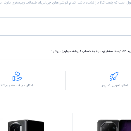
تاييد كالا توسط مشتری، مبلغ به حساب فروشنده واريز مى‌شود.
امکان تحویل اکسپرس
امکان دریافت حضوری کالا