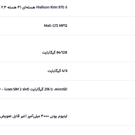
Hisilicon Kirin 970 ۸ هسته‌ای (۴ هسته ۲.۴ گیگاهرتزی Cortex-A73 و ۴ هسته ۱.۸ گیگاهرتزی Cortex-A53 )
Mali-G72 MP12
64/128 گیگابایت
4/6 گیگابایت
microSD، تا 256 گیگابایت (uses SIM 2 slot) - dual SIM model only
لیتیوم یونی ۴۰۰۰ میلی‌آمپر (غیر قابل تعویض توسط کاربر)