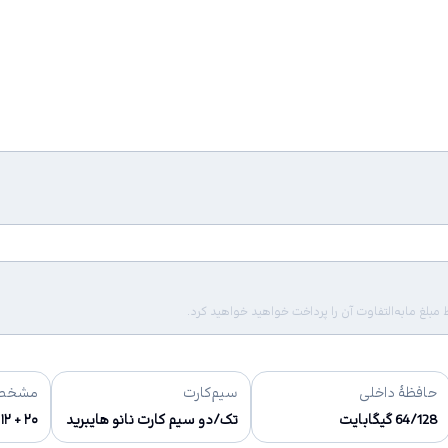
لغ مابه‌التفاوت آن را پرداخت خواهید خواهید کرد.
حافظهٔ داخلی
سیم‌کارت
مشخصا
64/128 گیگابایت
تک/دو سیم کارت نانو هایبرید
۲۰ + ۱۲ مگاپیکسل (دوگانه)