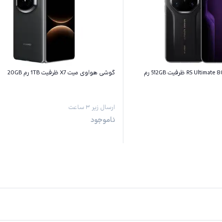
گوشی هواوی میت 80 RS Ultimate ظرفیت 512GB رم
گوشی هواوی میت X7 ظرفیت 1TB رم 20GB
ارسال زیر ۳ ساعت
ناموجود