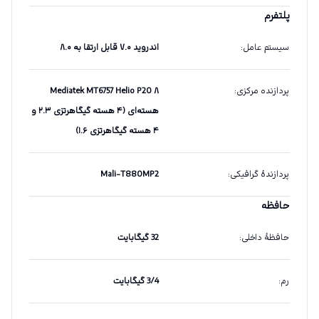
پلتفرم
سیستم عامل
:
اندروید ۷.۰ قابل ارتقا به ۸.۰
پردازنده مرکزی
:
Mediatek MT6757 Helio P20 ۸
هسته‌ای (۴ هسته گیگاهرتزی ۲.۳ و
۴ هسته گیگاهرتزی ۱.۶)
پردازندهٔ گرافیکی
:
Mali-T880MP2
حافظه
حافظهٔ داخلی
:
32 گیگابایت
رم
:
3/4 گیگابایت