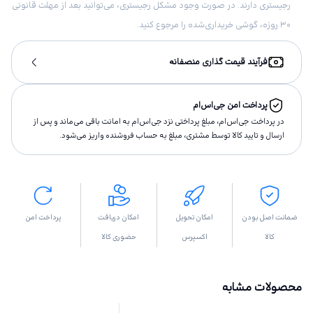
رجیستری دارند. در صورت وجود مشکل رجیستری، می‌توانید بعد از مهلت قانونی
۳۰ روزه، گوشی خریداری‌شده را مرجوع کنید.
فرآیند قیمت گذاری منصفانه
پرداخت امن جی‌اس‌ام
در پرداخت جی‌اس‌ام، مبلغ پرداختى نزد جی‌اس‌ام به امانت باقى مى‌ماند و پس از
ارسال و تاييد كالا توسط مشتری، مبلغ به حساب فروشنده واريز مى‌شود.
ضمانت اصل بودن
امکان تحویل
امکان دریافت
پرداخت امن
کالا
اکسپرس
حضوری کالا
محصولات مشابه