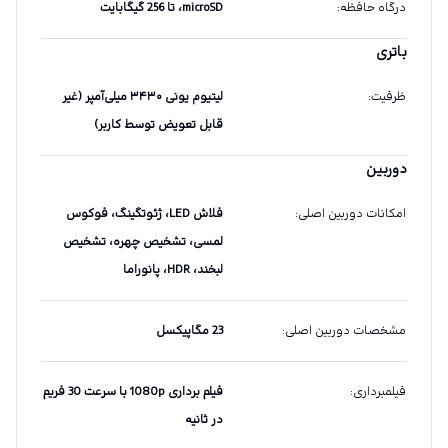
درگاه حافظه
:
microSD، تا 256 گیگابایت
باتری
ظرفیت
:
لیتیوم یونی ۳۴۳۰ میلی‌آمپر (غیر
قابل تعویض توسط کاربر)
دوربین
امکانات دوربین اصلی
:
فلاش LED، ژئوتگینگ، فوکوس
لمسی، تشخیص چهره، تشخیص
لبخند، HDR، پانوراما
مشخصات دوربین اصلی
:
23 مگاپیکسل
فیلمبرداری
:
فیلم برداری 1080p با سرعت 30 فریم
در ثانیه