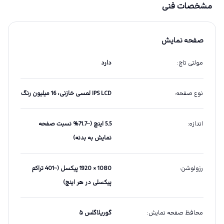
مشخصات فنی
صفحه نمایش
مولتی تاچ
:
دارد
نوع صفحه
:
IPS LCD لمسی خازنی، 16 میلیون رنگ
اندازه
:
5.5 اینچ (~71.7% نسبت صفحه
نمایش به بدنه)
رزولوشن
:
1080 × 1920 پیکسل (~401 تراکم
پیکسلی در هر اینچ)
محافظ صفحه نمایش
:
گوریلاگلس ۵