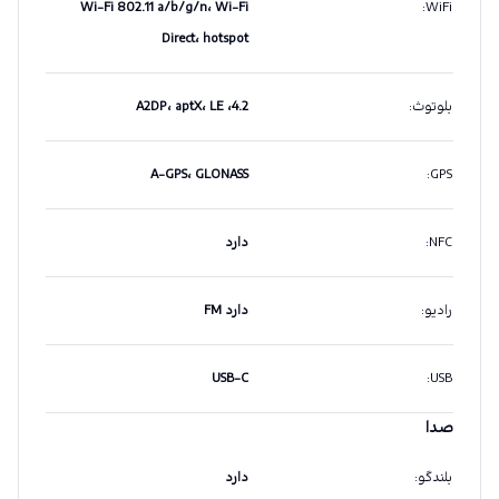
Wi-Fi 802.11 a/b/g/n، Wi-Fi
:
WiFi
Direct، hotspot
بلوتوث
:
4.2، A2DP، aptX، LE
A-GPS، GLONASS
:
GPS
NFC
:
دارد
رادیو
:
دارد FM
USB-C
:
USB
صدا
بلندگو
:
دارد