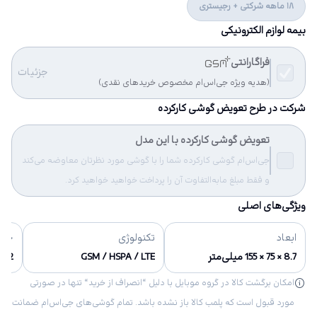
18 ماهه شرکتی + رجیستری
بیمه لوازم الکترونیکی
فراگارانتی
جزئیات
(هدیه ویژه جی‌اس‌ام مخصوص خریدهای نقدی)
شرکت در طرح تعویض گوشی کارکرده
تعویض گوشی کارکرده با این مدل
جی‌اس‌ام گوشی کارکرده شما را با گوشی مورد نظرتان معاوضه می‌کند
و فقط مبلغ مابه‌التفاوت آن را پرداخت خواهید خواهید کرد.
ویژگی‌های اصلی
ابعاد
تکنولوژی
حاف
8.7 × 75 × 155 میلی‌متر
GSM / HSPA / LTE
32 گیگابایت
امکان برگشت کالا در گروه موبایل با دلیل “انصراف از خرید“ تنها در صورتی
مورد قبول است که پلمب کالا باز نشده باشد. تمام گوشی‌های جی‌اس‌ام ضمانت