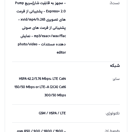
تست2
:
- مجهز به قابلیت شارژسریع Pump
Express+ 2.0 - پشتیبانی از فرمت
های تصویری xvid/mp4/h.265 -
پشتیبانی از فرمت های صوتی
mp3/eaac+/wav/flac - نمایش
دهنده مستندات - photo/video
editor
شبکه
سایر
:
HSPA 42.2/5.76 Mbps، LTE Cat4
150/50 Mbps or LTE-A (2CA) Cat6
300/50 Mbps
تکنولوژی
:
GSM / HSPA / LTE
gsm 850 / 900 / 1800 / 1900 -
:
2G bands