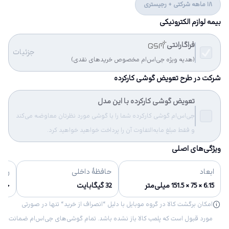
18 ماهه شرکتی + رجیستری
بیمه لوازم الکترونیکی
فراگارانتی
جزئیات
(هدیه ویژه جی‌اس‌ام مخصوص خریدهای نقدی)
شرکت در طرح تعویض گوشی کارکرده
تعویض گوشی کارکرده با این مدل
جی‌اس‌ام گوشی کارکرده شما را با گوشی مورد نظرتان معاوضه می‌کند
و فقط مبلغ مابه‌التفاوت آن را پرداخت خواهید خواهید کرد.
ویژگی‌های اصلی
ابعاد
حافظهٔ داخلی
رنگ‌
6.15 × 75 × 151.5 میلی‌متر
32 گیگابایت
خاک
امکان برگشت کالا در گروه موبایل با دلیل “انصراف از خرید“ تنها در صورتی
مورد قبول است که پلمب کالا باز نشده باشد. تمام گوشی‌های جی‌اس‌ام ضمانت