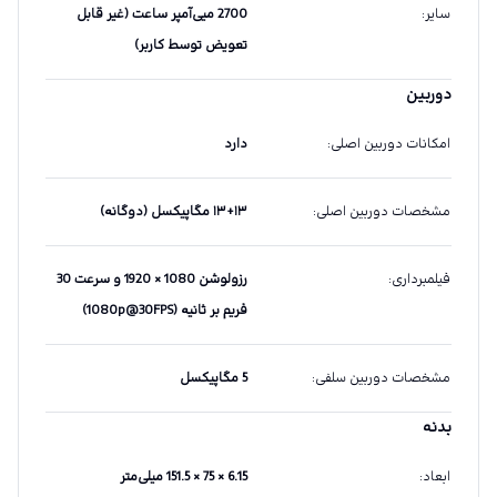
سایر
:
2700 میی‌آمپر ساعت (غیر قابل
تعویض توسط کاربر)
دوربین
امکانات دوربین اصلی
:
دارد
مشخصات دوربین اصلی
:
۱۳+۱۳ مگاپیکسل (دوگانه)
فیلمبرداری
:
رزولوشن 1080 × 1920 و سرعت 30
فریم بر ثانیه (1080p@30FPS)
مشخصات دوربین سلفی
:
5 مگاپیکسل
بدنه
ابعاد
:
6.15 × 75 × 151.5 میلی‌متر