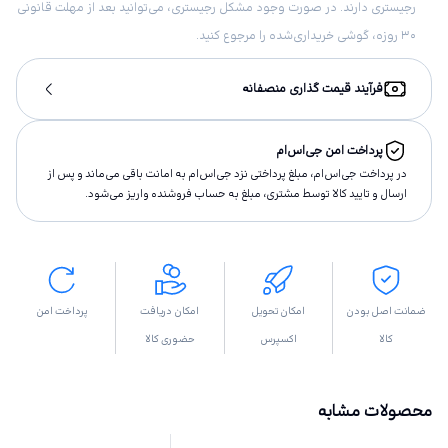
رجیستری دارند. در صورت وجود مشکل رجیستری، می‌توانید بعد از مهلت قانونی
۳۰ روزه، گوشی خریداری‌شده را مرجوع کنید.
فرآیند قیمت گذاری منصفانه
پرداخت امن جی‌اس‌ام
در پرداخت جی‌اس‌ام، مبلغ پرداختى نزد جی‌اس‌ام به امانت باقى مى‌ماند و پس از
ارسال و تاييد كالا توسط مشتری، مبلغ به حساب فروشنده واريز مى‌شود.
ضمانت اصل بودن
امکان تحویل
امکان دریافت
پرداخت امن
کالا
اکسپرس
حضوری کالا
محصولات مشابه