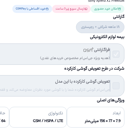
Sony Xperia XZ Premium
امکان خرید حضوری
ارسال سریع زیر 3 ساعت
خرید اقساطی با GSMPay
گارانتی
18 ماهه شرکتی + رجیستری
بیمه لوازم الکترونیکی
فراگارانتی
(هدیه ویژه جی‌اس‌ام مخصوص خریدهای نقدی)
شرکت در طرح تعویض گوشی کارکرده
تعویض گوشی کارکرده با این مدل
جی‌اس‌ام گوشی کارکرده شما را با گوشی مورد نظرتان معاوضه می‌کند و فقط مب
ویژگی‌های اصلی
ابعاد
تکنولوژی
حاف
7.9 × 77 × 156 میلی‌متر
GSM / HSPA / LTE
64 گیگابایت