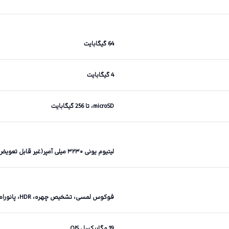
64 گیگابایت
4 گیگابایت
microSD، تا 256 گیگابایت
لیتیوم یونی ۳۲۳۰ میلی آمپر(غیر قابل تعویض توسط کاربر)
فوکوس لمسی، تشخیص چهره، HDR، پانوراما
19 مگاپیکسل OIS