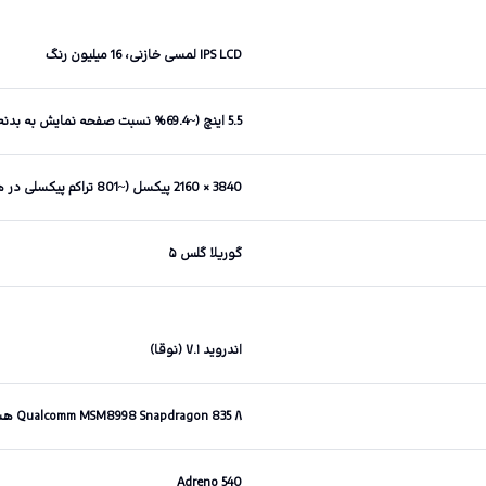
IPS LCD لمسی خازنی، 16 میلیون رنگ
5.5 اینچ (~69.4% نسبت صفحه نمایش به بدنه)
3840 × 2160 پیکسل (~801 تراکم پیکسلی در هر اینچ)
گوریلا گلس ۵
اندروید ۷.۱ (نوقا)
Qualcomm MSM8998 Snapdragon 835 ۸ هسته‌ای (۴ هسته ۲.۴۵ گیگاهرتزی Kryo و ۴ هسته ۱.۹ گیگاهرتزی Kryo)
Adreno 540