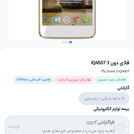
فلای دون 3 IQ4507
Fly Dune 3 IQ4507
امکان خرید حضوری
ارسال سریع زیر 3 ساعت
خرید اقساطی با GSMPay
گارانتی
18 ماهه شرکتی + رجیستری
بیمه لوازم الکترونیکی
فراگارانتی
جزئیات
(هدیه ویژه جی‌اس‌ام مخصوص خریدهای نقدی)