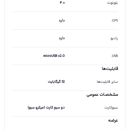
بلوتوث
:
۴.۰
GPS
:
دارد
رادیو
:
دارد
microUSB v2.0
:
USB
قابلیت‌ها
سایر قابلیت‌ها
:
32 گیگابایت
مشخصات عمومی
سیم‌کارت
:
دو سیم کارت (میکرو سیم)
عرضه