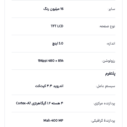
سایر
:
16 میلیون رنگ
نوع صفحه
:
TFT LCD
اندازه
:
5.0 اینچ
رزولوشن
:
854 × 480 196ppi
پلتفرم
سیستم عامل
:
اندروید ۴.۴ کیت‌کت
پردازنده مرکزی
:
۴ هسته ۱.۲ گیگاهرتزی Cortex-A7
پردازندهٔ گرافیکی
:
Mali-400 MP