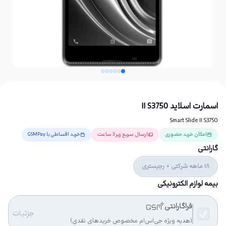
اسمارت اسلاید II S3750
Smart Slide II S3750
امکان خرید حضوری
ارسال سریع زیر 3 ساعت
خرید اقساطی با GSMPay
گارانتی
18 ماهه شرکتی + رجیستری
بیمه لوازم الکترونیکی
فراگارانتی
جزئیات
(هدیه ویژه جی‌اس‌ام مخصوص خریدهای نقدی)