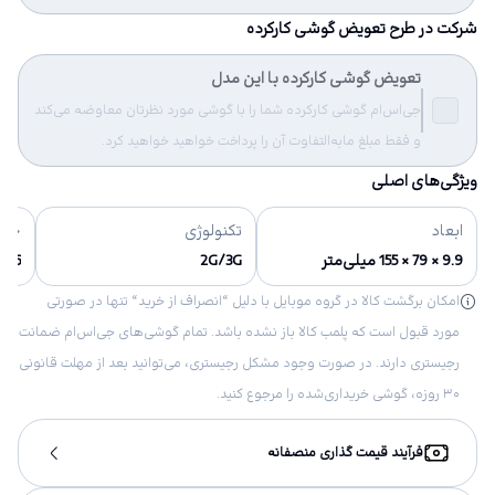
شرکت در طرح تعویض گوشی کارکرده
تعویض گوشی کارکرده با این مدل
جی‌اس‌ام گوشی کارکرده شما را با گوشی مورد نظرتان معاوضه می‌کند
و فقط مبلغ مابه‌التفاوت آن را پرداخت خواهید خواهید کرد.
ویژگی‌های اصلی
ابعاد
تکنولوژی
حاف
9.9 × 79 × 155 میلی‌متر
2G/3G
16 گیگابایت
امکان برگشت کالا در گروه موبایل با دلیل “انصراف از خرید“ تنها در صورتی
مورد قبول است که پلمب کالا باز نشده باشد. تمام گوشی‌های جی‌اس‌ام ضمانت
رجیستری دارند. در صورت وجود مشکل رجیستری، می‌توانید بعد از مهلت قانونی
۳۰ روزه، گوشی خریداری‌شده را مرجوع کنید.
فرآیند قیمت گذاری منصفانه