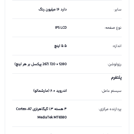
سایر
:
دارد ۱۶ میلیون رنگ
نوع صفحه
:
IPS LCD
اندازه
:
۵.۵ اینچ
رزولوشن
:
1280 × 720 (267 پیکسل بر هر اینچ)
پلتفرم
سیستم عامل
:
اندروید ۶.۰ (مارشمالو)
پردازنده مرکزی
:
۴ هسته ۱.۳ گیگاهرتزی Cortex-A7
MediaTek MT6580