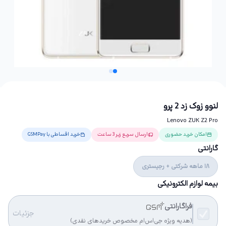
لنوو زوک زد 2 پرو
Lenovo ZUK Z2 Pro
امکان خرید حضوری
ارسال سریع زیر 3 ساعت
خرید اقساطی با GSMPay
گارانتی
18 ماهه شرکتی + رجیستری
بیمه لوازم الکترونیکی
فراگارانتی
جزئیات
(هدیه ویژه جی‌اس‌ام مخصوص خریدهای نقدی)