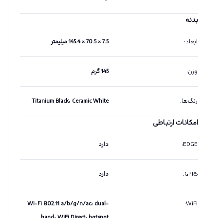
بدنه
ابعاد
:
7.5 × 70.5 × 145.4 میلیمتر
وزن
:
145 گرم
رنگ‌ها
:
Titanium Black، Ceramic White
امکانات ارتباطی
EDGE
:
دارد
GPRS
:
دارد
Wi-Fi 802.11 a/b/g/n/ac، dual-
:
WiFi
band، WiFi Direct، hotspot