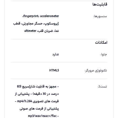
قابلیت‌ها
سنسورها
:
fingerprint، accelerometer،
ژیروسکوپ، حسگر مجاورتی، قطب
نما، ضربان قلب، altimeter
امکانات
جاوا
:
ندارد
تکنولوژی مرورگر
:
HTML5
تست2
:
- مجهز به قابلیت شارژسریع (83
درصد در 30 دقیقه) - پشتیبانی از
فرمت های تصویری mp4/h.264 -
پشتیبانی از فرمت های صوتی
mp3/wav/eaac+/flac -