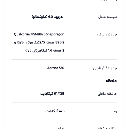
سیستم عامل
:
اندروید 6.0 (مارشمالو)
پردازنده مرکزی
:
Qualcomm MSM8996 Snapdragon
820 2 هسته 2.15گیگاهرتزی Kryo و
2 هسته 1.6 گیگاهرتزی Kryo
پردازندهٔ گرافیکی
:
Adreno 530
حافظه
حافظهٔ داخلی
:
64/128 گیگابایت
رم
:
4/6 گیگابایت
درگاه حافظه
:
ندارد