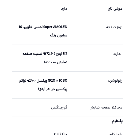
مولتی تاچ
:
دارد
نوع صفحه
:
Super AMOLED لمسی خازنی، 16
میلیون رنگ
اندازه
:
5.2 اینچ (~72.7% نسبت صفحه
نمایش به بدنه)
رزولوشن
:
1080 × 1920 پیکسل (~424 تراکم
پیکسلی در هر اینچ)
محافظ صفحه نمایش
:
گوریلاگلس
پلتفرم
رابط کاربری
:
- zui 2.0