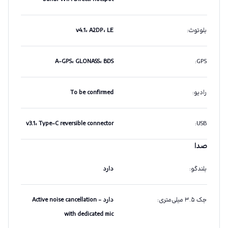
بلوتوث
:
v4.1، A2DP، LE
A-GPS، GLONASS، BDS
:
GPS
رادیو
:
To be confirmed
v3.1، Type-C reversible connector
:
USB
صدا
بلندگو
:
دارد
جک ۳.۵ میلی‌متری
:
دارد - Active noise cancellation
with dedicated mic