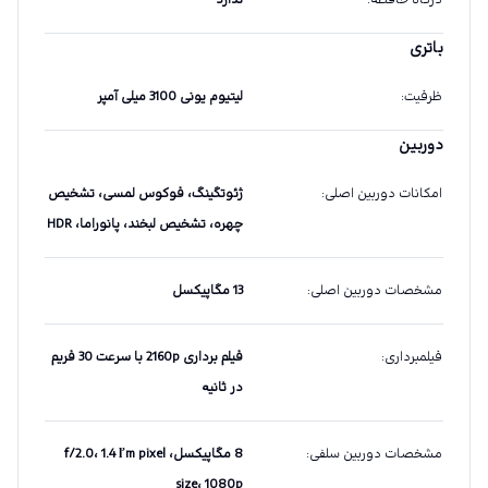
باتری
ظرفیت
:
لیتیوم یونی 3100 میلی آمپر
دوربین
امکانات دوربین اصلی
:
ژئوتگینگ، فوکوس لمسی، تشخیص
چهره، تشخیص لبخند، پانوراما، HDR
مشخصات دوربین اصلی
:
13 مگاپیکسل
فیلمبرداری
:
فیلم برداری 2160p با سرعت 30 فریم
در ثانیه
مشخصات دوربین سلفی
:
8 مگاپیکسل، f/2.0، 1.4 ľm pixel
size، 1080p