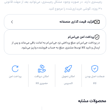
رجیستری دارند. در صورت وجود مشکل رجیستری، می‌توانید بعد از مهلت قانونی
۳۰ روزه، گوشی خریداری‌شده را مرجوع کنید.
فرآیند قیمت گذاری منصفانه
پرداخت امن جی‌اس‌ام
در پرداخت جی‌اس‌ام، مبلغ پرداختى نزد جی‌اس‌ام به امانت باقى مى‌ماند و پس از
ارسال و تاييد كالا توسط مشتری، مبلغ به حساب فروشنده واريز مى‌شود.
ضمانت اصل بودن
امکان تحویل
امکان دریافت
پرداخت امن
کالا
اکسپرس
حضوری کالا
محصولات مشابه