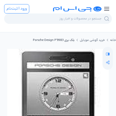
ورود | ثبت‌نام
خانه
خرید گوشی موبایل
بلک بری Porsche Design P'9983