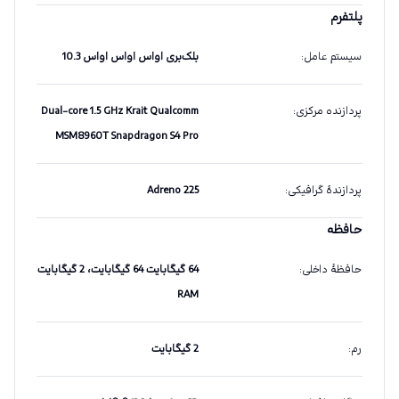
پلتفرم
سیستم عامل
:
بلک‌بری او‌اس او‌اس او‌اس 10.3
پردازنده مرکزی
:
Dual-core 1.5 GHz Krait Qualcomm
MSM8960T Snapdragon S4 Pro
پردازندهٔ گرافیکی
:
Adreno 225
حافظه
حافظهٔ داخلی
:
64 گیگابایت 64 گیگابایت، 2 گیگابایت
RAM
رم
:
2 گیگابایت