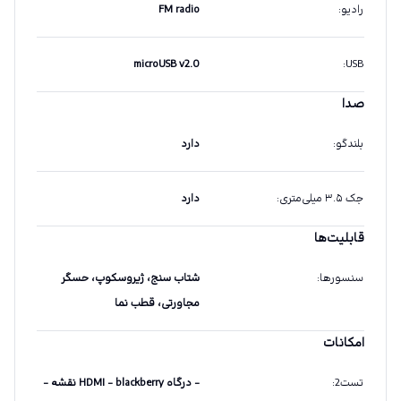
رادیو
:
FM radio
microUSB v2.0
:
USB
صدا
بلندگو
:
دارد
جک ۳.۵ میلی‌متری
:
دارد
قابلیت‌ها
سنسورها
:
شتاب سنج، ژیروسکوپ، حسگر
مجاورتی، قطب نما
امکانات
تست2
:
- درگاه HDMI - blackberry نقشه -