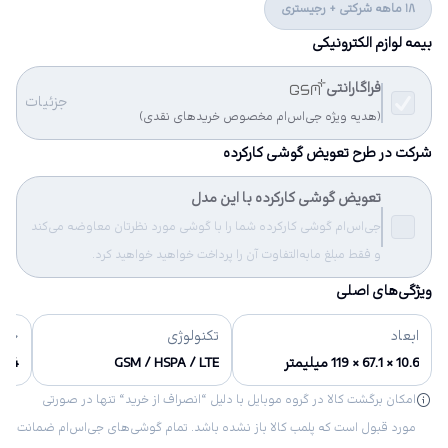
18 ماهه شرکتی + رجیستری
بیمه لوازم الکترونیکی
فراگارانتی
جزئیات
(هدیه ویژه جی‌اس‌ام مخصوص خریدهای نقدی)
شرکت در طرح تعویض گوشی کارکرده
تعویض گوشی کارکرده با این مدل
جی‌اس‌ام گوشی کارکرده شما را با گوشی مورد نظرتان معاوضه می‌کند
و فقط مبلغ مابه‌التفاوت آن را پرداخت خواهید خواهید کرد.
ویژگی‌های اصلی
ابعاد
تکنولوژی
حاف
10.6 × 67.1 × 119 میلیمتر
GSM / HSPA / LTE
64 گیگابایت, 64 گیگابایت، 2 گیگابایت RAM
امکان برگشت کالا در گروه موبایل با دلیل “انصراف از خرید“ تنها در صورتی
مورد قبول است که پلمب کالا باز نشده باشد. تمام گوشی‌های جی‌اس‌ام ضمانت