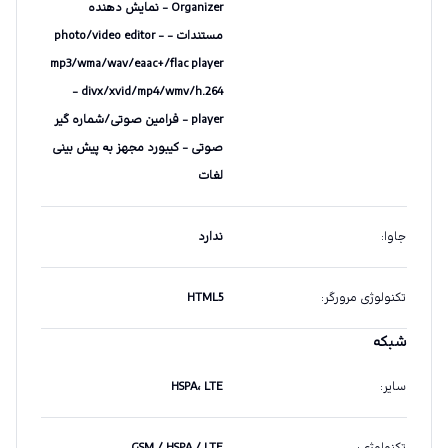
Organizer - نمایش دهنده
مستندات - photo/video editor -
mp3/wma/wav/eaac+/flac player
- divx/xvid/mp4/wmv/h.264
player - فرامین صوتی/شماره گیر
صوتی - کیبورد مجهز به پیش بینی
لغات
جاوا
:
ندارد
تکنولوژی مرورگر
:
HTML5
شبکه
سایر
:
HSPA، LTE
تکنولوژی
:
GSM / HSPA / LTE