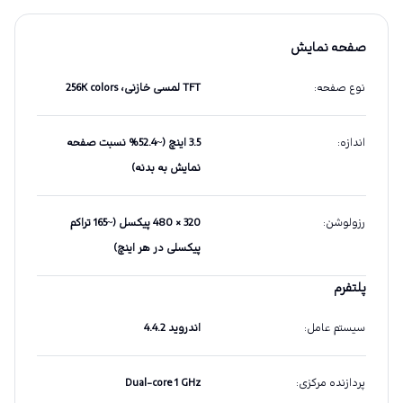
صفحه نمایش
نوع صفحه
:
TFT لمسی خازنی، 256K colors
اندازه
:
3.5 اینچ (~52.4% نسبت صفحه
نمایش به بدنه)
رزولوشن
:
320 × 480 پیکسل (~165 تراکم
پیکسلی در هر اینچ)
پلتفرم
سیستم عامل
:
اندروید 4.4.2
پردازنده مرکزی
:
Dual-core 1 GHz