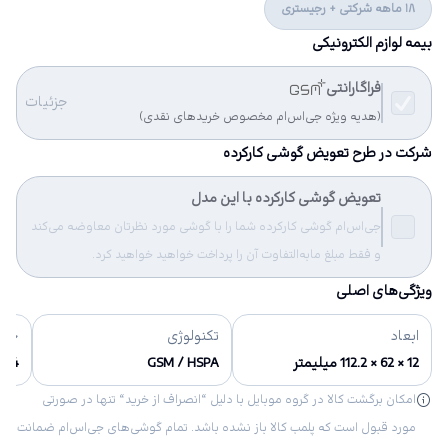
18 ماهه شرکتی + رجیستری
بیمه لوازم الکترونیکی
فراگارانتی
جزئیات
(هدیه ویژه جی‌اس‌ام مخصوص خریدهای نقدی)
شرکت در طرح تعویض گوشی کارکرده
تعویض گوشی کارکرده با این مدل
جی‌اس‌ام گوشی کارکرده شما را با گوشی مورد نظرتان معاوضه می‌کند
و فقط مبلغ مابه‌التفاوت آن را پرداخت خواهید خواهید کرد.
ویژگی‌های اصلی
ابعاد
تکنولوژی
حاف
12 × 62 × 112.2 میلیمتر
GSM / HSPA
4 گیگابایت
امکان برگشت کالا در گروه موبایل با دلیل “انصراف از خرید“ تنها در صورتی
مورد قبول است که پلمب کالا باز نشده باشد. تمام گوشی‌های جی‌اس‌ام ضمانت