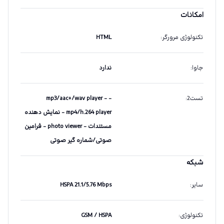
امکانات
تکنولوژی مرورگر
:
HTML
جاوا
:
ندارد
تست2
:
- mp3/aac+/wav player -
mp4/h.264 player - نمایش دهنده
مستندات - photo viewer - فرامین
صوتی/شماره گیر صوتی
شبکه
سایر
:
HSPA 21.1/5.76 Mbps
تکنولوژی
:
GSM / HSPA