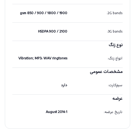
gsm 850 / 900 / 1800 / 1900
:
2G bands
HSDPA 900 / 2100
:
3G bands
نوع زنگ
انواع زنگ
:
Vibration; MP3، WAV ringtones
مشخصات عمومی
سیم‌کارت
:
دارد
عرضه
تاریخ عرضه
:
1 August 2014