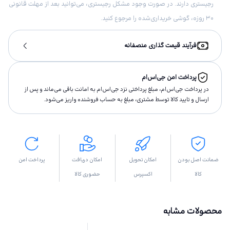
رجیستری دارند. در صورت وجود مشکل رجیستری، می‌توانید بعد از مهلت قانونی
۳۰ روزه، گوشی خریداری‌شده را مرجوع کنید.
فرآیند قیمت گذاری منصفانه
پرداخت امن جی‌اس‌ام
در پرداخت جی‌اس‌ام، مبلغ پرداختى نزد جی‌اس‌ام به امانت باقى مى‌ماند و پس از
ارسال و تاييد كالا توسط مشتری، مبلغ به حساب فروشنده واريز مى‌شود.
ضمانت اصل بودن
امکان تحویل
امکان دریافت
پرداخت امن
کالا
اکسپرس
حضوری کالا
محصولات مشابه