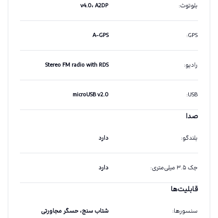
بلوتوث
:
v4.0، A2DP
A-GPS
:
GPS
رادیو
:
Stereo FM radio with RDS
microUSB v2.0
:
USB
صدا
بلندگو
:
دارد
جک ۳.۵ میلی‌متری
:
دارد
قابلیت‌ها
سنسورها
:
شتاب سنج، حسگر مجاورتی