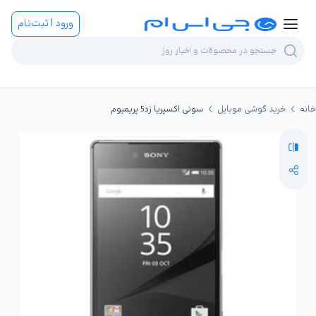
ورود | ثبت‌نام
خانه
خرید گوشی موبایل
سونی اکسپریا زد5 پریمیوم