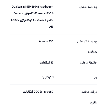
پردازنده مرکزی
:
Qualcomm MSM8994 Snapdragon
810 4 هسته 2گیگاهرتزی Cortex-
A57 و 4 هسته 1.5 گیگاهرتزی Cortex
A53
پردازندهٔ گرافیکی
:
Adreno 430
حافظه
حافظهٔ داخلی
:
32 گیگابایت
رم
:
3 گیگابایت
درگاه حافظه
:
microSD، تا 200 گیگابایت
باتری