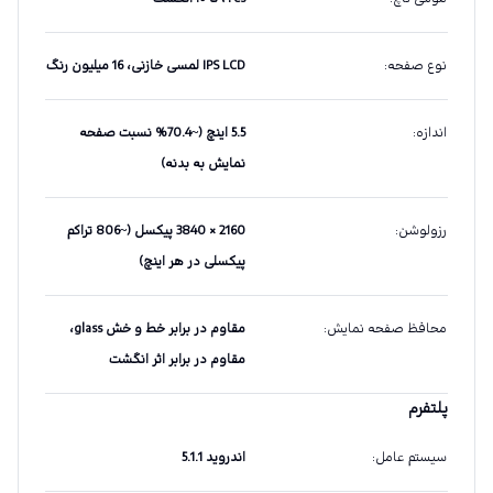
نوع صفحه
:
IPS LCD لمسی خازنی، 16 میلیون رنگ
اندازه
:
5.5 اینچ (~70.4% نسبت صفحه
نمایش به بدنه)
رزولوشن
:
2160 × 3840 پیکسل (~806 تراکم
پیکسلی در هر اینچ)
محافظ صفحه نمایش
:
مقاوم در برابر خط و خش glass،
مقاوم در برابر اثر انگشت
پلتفرم
سیستم عامل
:
اندروید 5.1.1