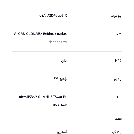
بلوتوث
:
v4.1، A2DP، apt-X
A-GPS، GLONASS/ Beidou (market
:
GPS
dependant)
NFC
:
دارد
رادیو
:
رادیو FM
microUSB v2.0 (MHL 3 TV-out)،
:
USB
USB Host
صدا
بلندگو
:
استریو