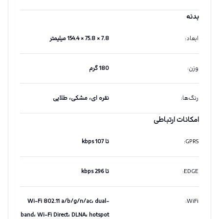
بدنه
ابعاد
:
7.8 × 75.8 × 154.4 میلیمتر
وزن
:
180 گرم
رنگ‌ها
:
نقره ای، مشکی، طلایی
امکانات ارتباطی
GPRS
:
تا 107 kbps
EDGE
:
تا 296 kbps
Wi-Fi 802.11 a/b/g/n/ac، dual-
:
WiFi
band، Wi-Fi Direct، DLNA، hotspot