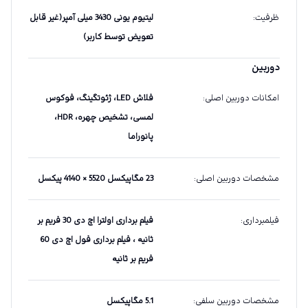
ظرفیت
:
لیتیوم یونی 3430 میلی آمپر(غیر قابل
تعویض توسط کاربر)
دوربین
امکانات دوربین اصلی
:
فلاش LED، ژئوتگینگ، فوکوس
لمسی، تشخیص چهره، HDR،
پانوراما
مشخصات دوربین اصلی
:
23 مگاپیکسل 5520 × 4140 پیکسل
فیلمبرداری
:
فیلم برداری اولترا اچ دی 30 فریم بر
ثانیه ، فیلم برداری فول اچ دی 60
فریم بر ثانیه
مشخصات دوربین سلفی
:
5.1 مگاپیکسل