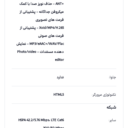
+ANT - حذف نویز صدا با کمک
میکروفن جداگانه - پشتیبانی از
فرمت های تصویری
Xvid/MP4/H.265 - پشتیبانی از
فرمت های صوتی
MP3/eAAC+/WAV/Flac - نمایش
دهنده مستندات - Photo/video
editor
جاوا
:
ندارد
تکنولوژی مرورگر
:
HTML5
شبکه
سایر
:
HSPA 42.2/5.76 Mbps، LTE Cat6