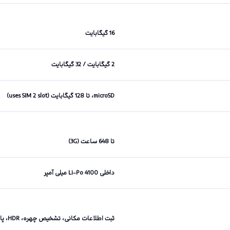
16 گیگابایت
2 گیگابایت / 32 گیگابایت
microSD، تا 128 گیگابایت (uses SIM 2 slot)
تا 648 ساعت (3G)
داخلی Li-Po 4100 میلی آمپر
ثبت اطلاعات مکانی، تشخیص چهره، HDR، پانوراما