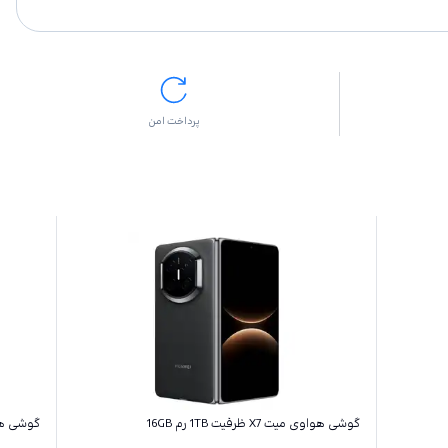
پرداخت امن
گوشی هواوی میت X7 ظرفیت 1TB رم 16GB
گوشی هواوی میت 