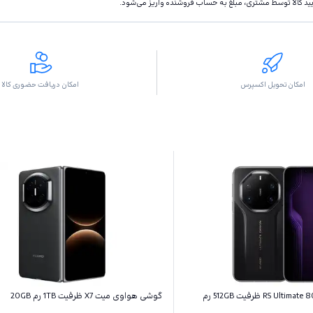
تاييد كالا توسط مشتری، مبلغ به حساب فروشنده واريز مى‌شود.
امکان تحویل اکسپرس
امکان دریافت حضوری کالا
گوشی هواوی میت 80 RS Ultimate ظرفیت 512GB رم
گوشی هواوی میت X7 ظرفیت 1TB رم 20GB