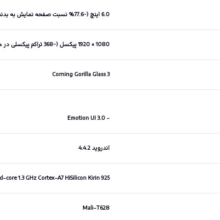
6.0 اینچ (~77.6% نسبت صفحه نمایش به بدنه)
1080 × 1920 پیکسل (~368 تراکم پیکسلی در هر اینچ)
Corning Gorilla Glass 3
- Emotion UI 3.0
اندروید 4.4.2
core 1.3 GHz Cortex-A7 HiSilicon Kirin 925
Mali-T628