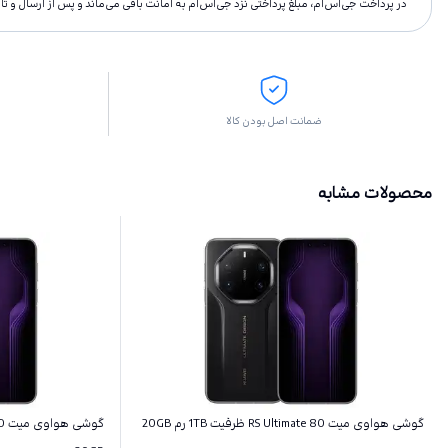
در پرداخت جی‌اس‌ام، مبلغ پرداختى نزد جی‌اس‌ام به امانت باقى مى‌ماند و پس از ارسال و 
ضمانت اصل بودن کالا
محصولات مشابه
گوشی هواوی میت 80 RS Ultimate ظرفیت 1TB رم 20GB