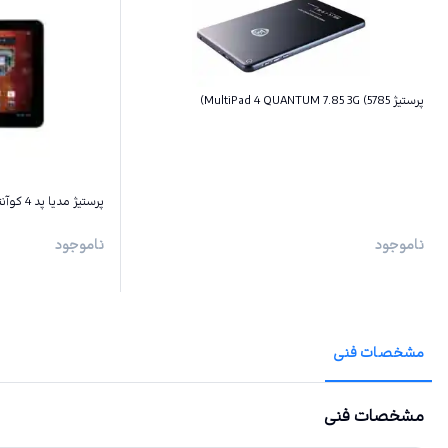
پرستیژ MultiPad 4 QUANTUM 7.85 3G (5785)
پرستیژ مدیا پد 4 کوآنتوم 10.1 3G (5101)
ناموجود
ناموجود
مشخصات فنی
مشخصات فنی