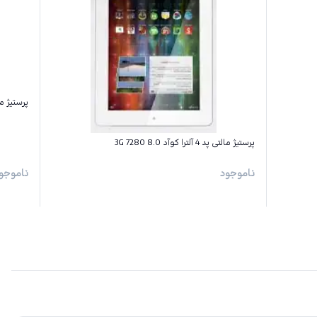
پرستیژ ماتی فون
پرستیژ مالتی پد 4 آلترا کوآد 8.0 3G 7280
ناموجود
ناموجو