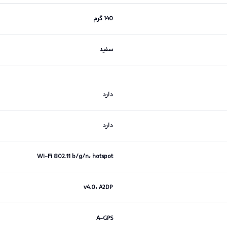
140 گرم
سفید
دارد
دارد
Wi-Fi 802.11 b/g/n، hotspot
v4.0، A2DP
A-GPS