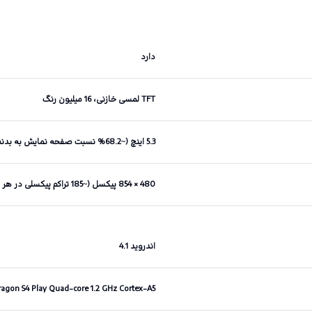
دارد
TFT لمسی خازنی، 16 میلیون رنگ
5.3 اینچ (~68.2% نسبت صفحه نمایش به بدنه)
480 × 854 پیکسل (~185 تراکم پیکسلی در هر اینچ)
اندروید 4.1
gon S4 Play Quad-core 1.2 GHz Cortex-A5