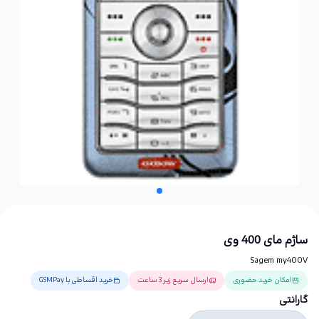
ساژم مای 400 وی
Sagem my400V
امکان خرید حضوری
ارسال سریع زیر 3 ساعت
خرید اقساطی با GSMPay
گارانتی