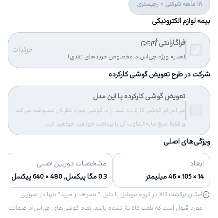
18 ماهه شرکتی + رجیستری
بیمه لوازم الکترونیکی
فراگارانتی
جزئیات
(هدیه ویژه جی‌اس‌ام مخصوص خریدهای نقدی)
شرکت در طرح تعویض گوشی کارکرده
تعویض گوشی کارکرده با این مدل
جی‌اس‌ام گوشی کارکرده شما را با گوشی مورد نظرتان معاوضه می‌کند
و فقط مبلغ مابه‌التفاوت آن را پرداخت خواهید خواهید کرد.
ویژگی‌های اصلی
ابعاد
مشخصات دوربین اصلی
14 × 105 × 46 میلیمتر
0.3 مگا پیکسل, 480 × 640 پیکسل
امکان برگشت کالا در گروه موبایل با دلیل “انصراف از خرید“ تنها در صورتی
مورد قبول است که پلمب کالا باز نشده باشد. تمام گوشی‌های جی‌اس‌ام ضمانت