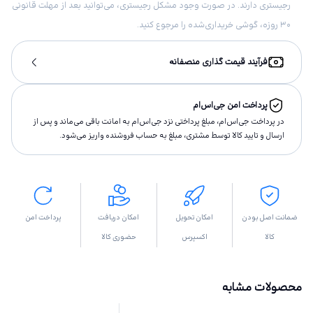
رجیستری دارند. در صورت وجود مشکل رجیستری، می‌توانید بعد از مهلت قانونی
۳۰ روزه، گوشی خریداری‌شده را مرجوع کنید.
فرآیند قیمت گذاری منصفانه
پرداخت امن جی‌اس‌ام
در پرداخت جی‌اس‌ام، مبلغ پرداختى نزد جی‌اس‌ام به امانت باقى مى‌ماند و پس از
ارسال و تاييد كالا توسط مشتری، مبلغ به حساب فروشنده واريز مى‌شود.
ضمانت اصل بودن
امکان تحویل
امکان دریافت
پرداخت امن
کالا
اکسپرس
حضوری کالا
محصولات مشابه