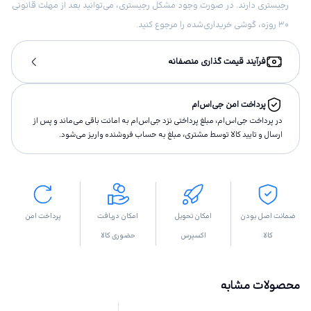
رجیستری دارند. در صورت وجود مشکل رجیستری، می‌توانید بعد از مهلت قانونی
۳۰ روزه، گوشی خریداری‌شده را مرجوع کنید.
فرآیند قیمت گذاری منصفانه
پرداخت امن جی‌اس‌ام
در پرداخت جی‌اس‌ام، مبلغ پرداختى نزد جی‌اس‌ام به امانت باقى مى‌ماند و پس از
ارسال و تاييد كالا توسط مشتری، مبلغ به حساب فروشنده واريز مى‌شود.
ضمانت اصل بودن
امکان تحویل
امکان دریافت
پرداخت امن
کالا
اکسپرس
حضوری کالا
محصولات مشابه