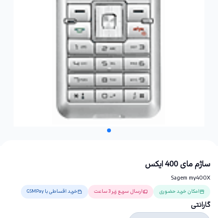
ساژم مای 400 ایکس
Sagem my400X
امکان خرید حضوری
ارسال سریع زیر 3 ساعت
خرید اقساطی با GSMPay
گارانتی