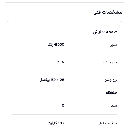
مشخصات فنی
صفحه نمایش
سایر
:
65000 رنگ
نوع صفحه
:
CSTN
رزولوشن
:
128 × 160 پیکسل
حافظه
سایر
:
0
حافظهٔ داخلی
:
3.2 مگابایت