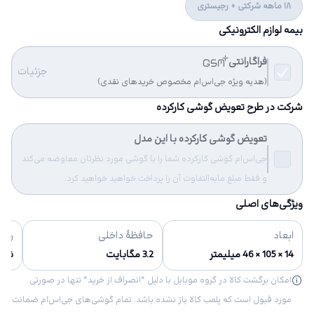
18 ماهه شرکتی + رجیستری
بیمه لوازم الکترونیکی
فراگارانتی
جزئیات
(هدیه ویژه جی‌اس‌ام مخصوص خریدهای نقدی)
شرکت در طرح تعویض گوشی کارکرده
تعویض گوشی کارکرده با این مدل
جی‌اس‌ام گوشی کارکرده شما را با گوشی مورد نظرتان معاوضه می‌کند
و فقط مبلغ مابه‌التفاوت آن را پرداخت خواهید خواهید کرد.
ویژگی‌های اصلی
ابعاد
حافظهٔ داخلی
رنگ‌
14 × 105 × 46 میلیمتر
3.2 مگابایت
نقره
امکان برگشت کالا در گروه موبایل با دلیل “انصراف از خرید“ تنها در صورتی
مورد قبول است که پلمب کالا باز نشده باشد. تمام گوشی‌های جی‌اس‌ام ضمانت