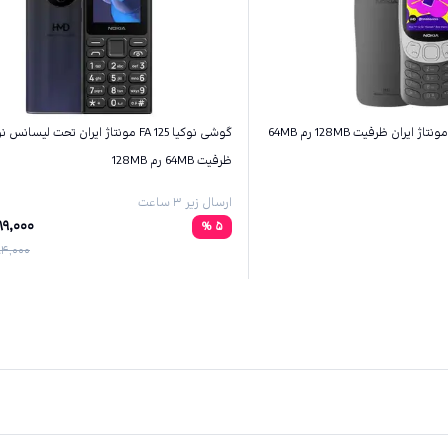
گوشی نوکیا 125 FA مونتاژ ایران تحت لیسانس 
ظرفیت 64MB رم 128MB
ارسال زیر ۳ ساعت
89,000
%
5
4,000