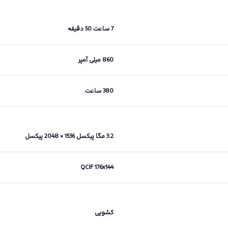
7 ساعت 50 دقیقه
860 میلی آمپر
380 ساعت
3.2 مگا پیکسل 1536 × 2048 پیکسل
QCIF 176x144
کشویی