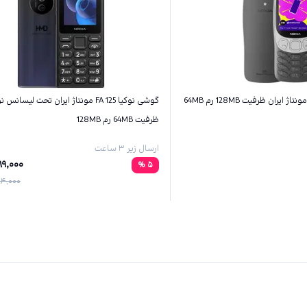
گوشی نوکیا 125 FA مونتاژ ایران تحت لیسانس 
ظرفیت 64MB رم 128MB
ارسال زیر ۳ ساعت
89,000
%
5
4,000