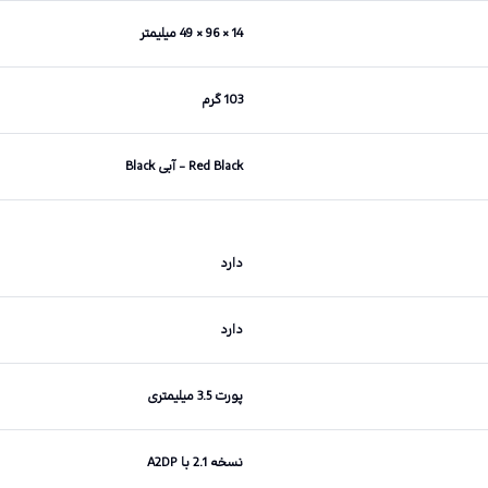
14 × 96 × 49 میلیمتر
103 گرم
Red Black - آبی Black
دارد
دارد
پورت 3.5 میلیمتری
نسخه 2.1 با A2DP