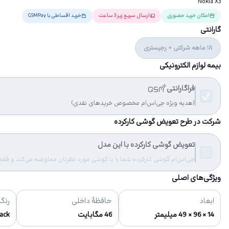
Nokia X3
امکان خرید حضوری
ارسال سریع زیر 3 ساعت
خرید اقساطی با GSMPay
گارانتی
18 ماهه شرکتی + رجیستری
بیمه لوازم الکترونیکی
فراگارانتی
(هدیه ویژه جی‌اس‌ام مخصوص خریدهای نقدی)
شرکت در طرح تعویض گوشی کارکرده
تعویض گوشی کارکرده با این مدل
جی‌اس‌ام گوشی کارکرده شما را با گوشی مورد نظرتان معاوضه می‌کند و فقط مب
ویژگی‌های اصلی
ابعاد
حافظهٔ داخلی
رنگ‌
14 × 96 × 49 میلیمتر
46 مگابایت
ed Black