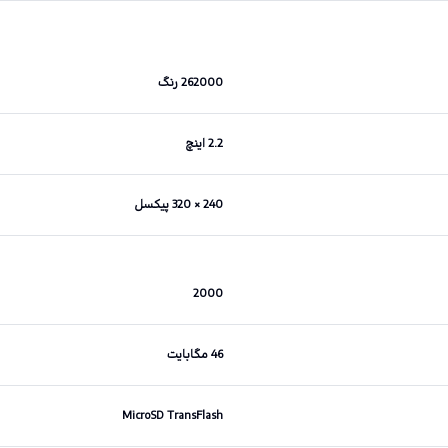
262000 رنگ
2.2 اینچ
240 × 320 پیکسل
2000
46 مگابایت
MicroSD TransFlash