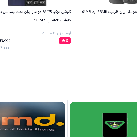
گوشی نوکیا 125 FA مونتاژ ایران تحت لیسانس 
ظرفیت 64MB رم 128MB
ارسال زیر ۳ ساعت
89,000
%
5
4,000