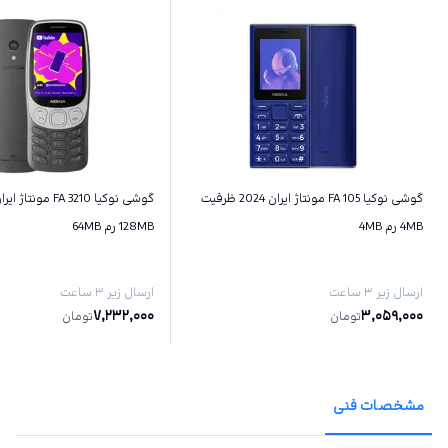
گوشی نوکیا 105 FA مونتاژ ایران 2024 ظرفیت
گوشی نوکیا 3210 FA مو
4MB رم 4MB
128MB رم 64MB
ارسال زیر ۳ ساعت
ارسال زیر ۳ ساعت
7,232,000
3,059,000
تومان
تومان
مشخصات فنی