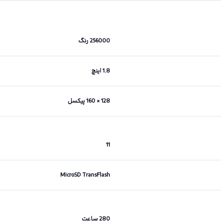
256000 رنگ
1.8 اینچ
128 × 160 پیکسل
11
MicroSD TransFlash
280 ساعت