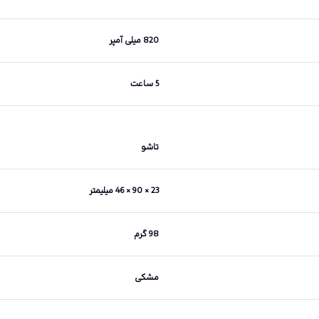
820 میلی آمپر
5 ساعت
تاشو
23 × 90 × 46 میلیمتر
98 گرم
مشکی