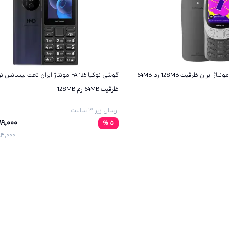
گوشی نوکیا 125 FA مونتاژ ایران تحت لیسانس 
ظرفیت 64MB رم 128MB
ارسال زیر ۳ ساعت
89,000
%
5
4,000