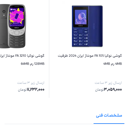
گوشی نوکیا 105 FA مونتاژ ایران 2024 ظرفیت
گوشی نوکیا 3210 FA مو
4MB رم 4MB
128MB رم 64MB
ارسال زیر ۳ ساعت
ارسال زیر ۳ ساعت
7,232,000
3,059,000
تومان
تومان
مشخصات فنی