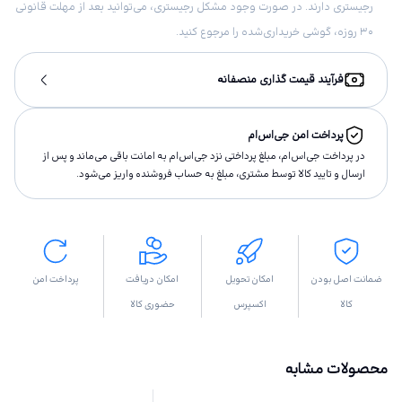
رجیستری دارند. در صورت وجود مشکل رجیستری، می‌توانید بعد از مهلت قانونی
۳۰ روزه، گوشی خریداری‌شده را مرجوع کنید.
فرآیند قیمت گذاری منصفانه
پرداخت امن جی‌اس‌ام
در پرداخت جی‌اس‌ام، مبلغ پرداختى نزد جی‌اس‌ام به امانت باقى مى‌ماند و پس از
ارسال و تاييد كالا توسط مشتری، مبلغ به حساب فروشنده واريز مى‌شود.
ضمانت اصل بودن
امکان تحویل
امکان دریافت
پرداخت امن
کالا
اکسپرس
حضوری کالا
محصولات مشابه