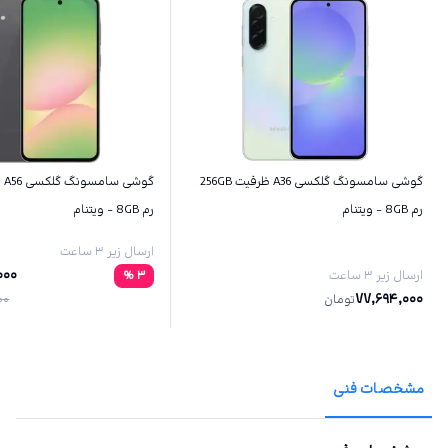
گوشی سامسونگ گلکسی A36 ظرفیت 256GB
رم 8GB - ویتنام
رم 8GB - ویتنام
ارسال زیر ۳ ساعت
000
ارسال زیر ۳ ساعت
3
%
77,694,000
تومان
00
مشخصات فنی