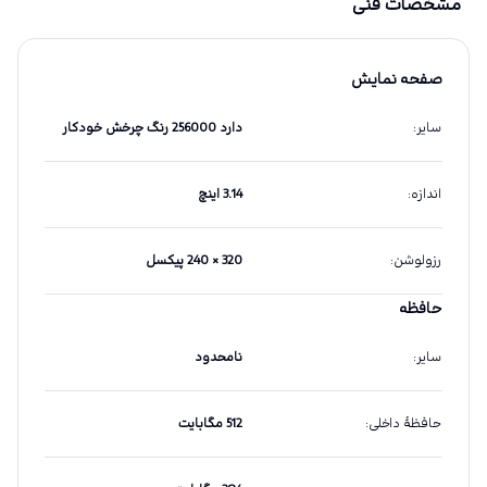
مشخصات فنی
صفحه نمایش
سایر
:
دارد 256000 رنگ چرخش خودکار
اندازه
:
3.14 اینچ
رزولوشن
:
320 × 240 پیکسل
حافظه
سایر
:
نامحدود
حافظهٔ داخلی
:
512 مگابایت