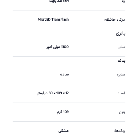
رم
:
384 مگابایت
درگاه حافظه
:
MicroSD TransFlash
باتری
سایر
:
1300 میلی آمپر
بدنه
سایر
:
ساده
ابعاد
:
12 × 109 × 60 میلیمتر
وزن
:
109 گرم
رنگ‌ها
:
مشکی