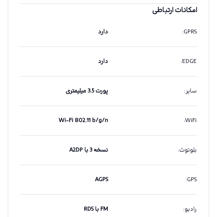
امکانات ارتباطی
GPRS
:
دارد
EDGE
:
دارد
سایر
:
پورت 3.5 میلیمتری
Wi-Fi 802.11 b/g/n
:
WiFi
بلوتوث
:
نسخه 3 با A2DP
AGPS
:
GPS
رادیو
:
FM با RDS