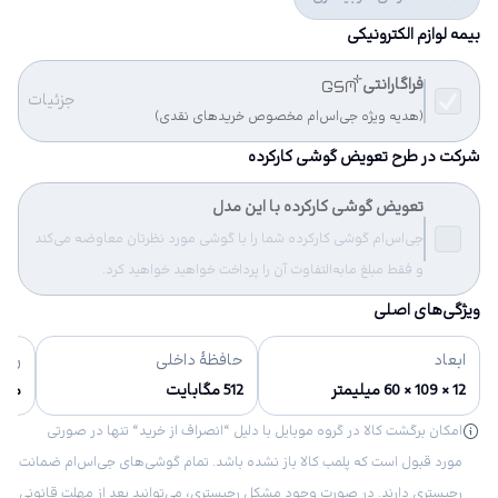
بیمه لوازم الکترونیکی
فراگارانتی
جزئیات
(هدیه ویژه جی‌اس‌ام مخصوص خریدهای نقدی)
شرکت در طرح تعویض گوشی کارکرده
تعویض گوشی کارکرده با این مدل
جی‌اس‌ام گوشی کارکرده شما را با گوشی مورد نظرتان معاوضه می‌کند
و فقط مبلغ مابه‌التفاوت آن را پرداخت خواهید خواهید کرد.
ویژگی‌های اصلی
ابعاد
حافظهٔ داخلی
رنگ‌
12 × 109 × 60 میلیمتر
512 مگابایت
مش
امکان برگشت کالا در گروه موبایل با دلیل “انصراف از خرید“ تنها در صورتی
مورد قبول است که پلمب کالا باز نشده باشد. تمام گوشی‌های جی‌اس‌ام ضمانت
رجیستری دارند. در صورت وجود مشکل رجیستری، می‌توانید بعد از مهلت قانونی