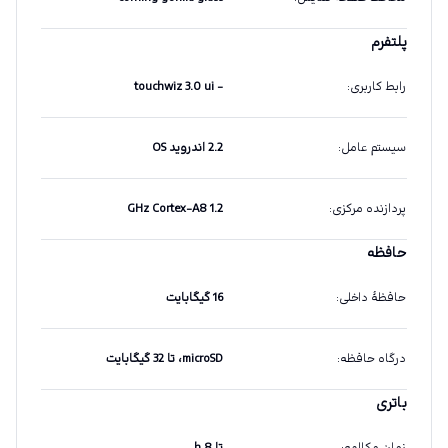
پلتفرم
رابط کاربری
:
- touchwiz 3.0 ui
سیستم عامل
:
2.2 اندروید OS
پردازنده مرکزی
:
1.2 GHz Cortex-A8
حافظه
حافظهٔ داخلی
:
16 گیگابایت
درگاه حافظه
:
microSD، تا 32 گیگابایت
باتری