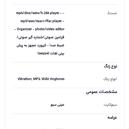
تست2
:
- mp4/divx/wmv/h.264 player -
mp3/wav/eaac+/flac player -
Organizer - photo/video editor -
فرامین صوتی/شماره گیر صوتی/
ضبط صدا - کیبورد مجهز به پیش
بینی لغات (swype)
نوع زنگ
انواع زنگ
:
Vibration; MP3، WAV ringtones
مشخصات عمومی
سیم‌کارت
:
مینی سیم
عرضه