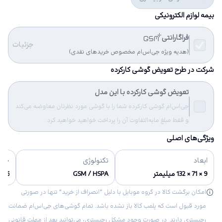
بیمه لوازم الکترونیکی
فراگارانتی
جزئیات
(هدیه ویژه جی‌اس‌ام مخصوص خریدهای نقدی)
شرکت در طرح تعویض گوشی کارکرده
تعویض گوشی کارکرده با این مدل
جی‌اس‌ام گوشی کارکرده شما را با گوشی مورد نظرتان معاوضه می‌کند
و فقط مبلغ مابه‌التفاوت آن را پرداخت خواهید خواهید کرد.
ویژگی‌های اصلی
ابعاد
تکنولوژی
حاف
9 × 71 × 132 میلیمتر
GSM / HSPA
16 گیگابایت
امکان برگشت کالا در گروه موبایل با دلیل “انصراف از خرید“ تنها در صورتی
مورد قبول است که پلمب کالا باز نشده باشد. تمام گوشی‌های جی‌اس‌ام ضمانت
رجیستری دارند. در صورت وجود مشکل رجیستری، می‌توانید بعد از مهلت قانونی