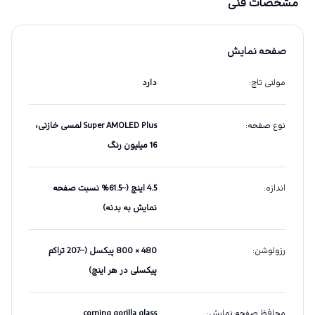
مشخصات فنی
صفحه نمایش
مولتی تاچ
:
دارد
نوع صفحه
:
Super AMOLED Plus لمسی خازنی،
16 میلیون رنگ
اندازه
:
4.5 اینچ (~61.5% نسبت صفحه
نمایش به بدنه)
رزولوشن
:
480 × 800 پیکسل (~207 تراکم
پیکسلی در هر اینچ)
محافظ صفحه نمایش
:
corning gorilla glass