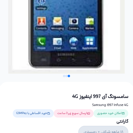
سامسونگ آی 997 اینفیوز 4G
Samsung i997 Infuse 4G
امکان خرید حضوری
ارسال سریع زیر 3 ساعت
خرید اقساطی با GSMPay
گارانتی
18 ماهه شرکتی + رجیستری