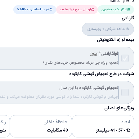
Samsung S9110
امکان خرید حضوری
ارسال سریع زیر 3 ساعت
خرید اقساطی با GSMPay
گارانتی
18 ماهه شرکتی + رجیستری
بیمه لوازم الکترونیکی
فراگارانتی
(هدیه ویژه جی‌اس‌ام مخصوص خریدهای نقدی)
شرکت در طرح تعویض گوشی کارکرده
تعویض گوشی کارکرده با این مدل
جی‌اس‌ام گوشی کارکرده شما را با گوشی مورد نظرتان معاوضه می‌کند و فقط مب
ویژگی‌های اصلی
ابعاد
حافظهٔ داخلی
رنگ‌
12 × 57 × 41 میلیمتر
40 مگابایت
نقره