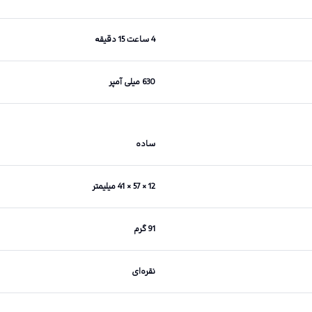
4 ساعت 15 دقیقه
630 میلی آمپر
ساده
12 × 57 × 41 میلیمتر
91 گرم
نقره‌ای