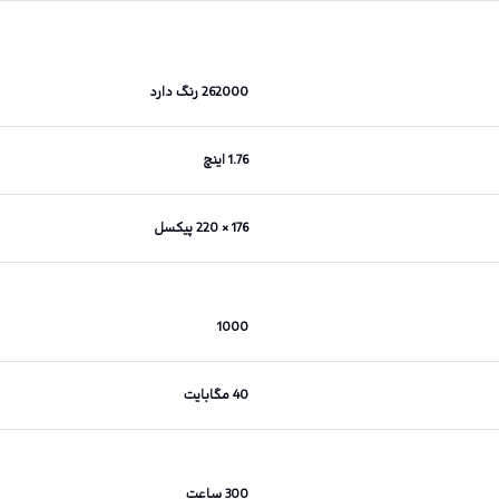
262000 رنگ دارد
1.76 اینچ
176 × 220 پیکسل
1000
40 مگابایت
300 ساعت