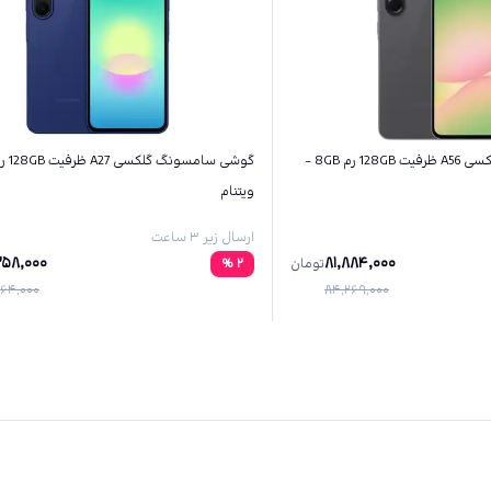
گوشی سامسونگ گلکسی A56 ظرفیت 128GB رم 8GB -
ویتنام
ارسال زیر ۳ ساعت
258,000
81,884,000
تومان
2
%
64,000
84,269,000