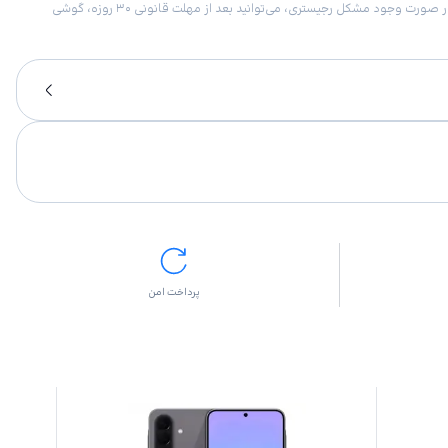
امکان برگشت کالا در گروه موبایل با دلیل “انصراف از خرید“ تنها در صورتی مورد قبول است که پلمب کالا باز نشده باشد. تمام گوشی‌های جی‌اس‌ام ضمانت رجیستری دارند. در صورت وجود مشکل رجیستری، می‌توانید بعد از مهلت قانونی ۳۰ روزه، گوشی
پرداخت امن