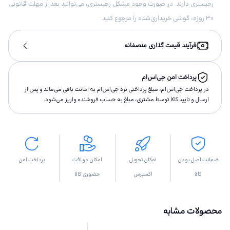
رجیستری دارند. در صورت وجود مشکل رجیستری، می‌توانید بعد از مهلت قانونی
۳۰ روزه، گوشی خریداری‌شده را مرجوع کنید.
فرآیند قیمت گذاری منصفانه
پرداخت امن جی‌اس‌ام
در پرداخت جی‌اس‌ام، مبلغ پرداختى نزد جی‌اس‌ام به امانت باقى مى‌ماند و پس از
ارسال و تاييد كالا توسط مشتری، مبلغ به حساب فروشنده واريز مى‌شود.
ضمانت اصل بودن
امکان تحویل
امکان دریافت
پرداخت امن
کالا
اکسپرس
حضوری کالا
محصولات مشابه