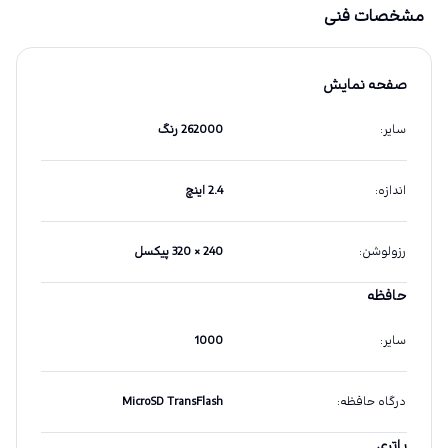
مشخصات فنی
صفحه نمایش
سایر
:
262000 رنگ
اندازه
:
2.4 اینچ
رزولوشن
:
240 × 320 پیکسل
حافظه
سایر
:
1000
درگاه حافظه
:
MicroSD TransFlash
باتری