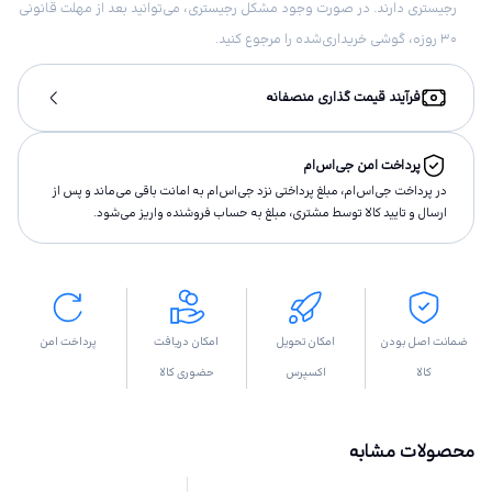
رجیستری دارند. در صورت وجود مشکل رجیستری، می‌توانید بعد از مهلت قانونی
۳۰ روزه، گوشی خریداری‌شده را مرجوع کنید.
فرآیند قیمت گذاری منصفانه
پرداخت امن جی‌اس‌ام
در پرداخت جی‌اس‌ام، مبلغ پرداختى نزد جی‌اس‌ام به امانت باقى مى‌ماند و پس از
ارسال و تاييد كالا توسط مشتری، مبلغ به حساب فروشنده واريز مى‌شود.
ضمانت اصل بودن
امکان تحویل
امکان دریافت
پرداخت امن
کالا
اکسپرس
حضوری کالا
محصولات مشابه