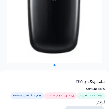
سامسونگ ای 1310
Samsung E1310
امکان خرید حضوری
ارسال سریع زیر 3 ساعت
خرید اقساطی با GSMPay
گارانتی