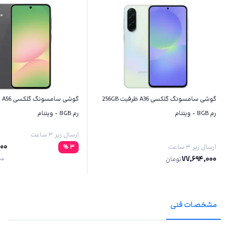
گوشی سامسونگ گلکسی A36 ظرفیت 256GB
رم 8GB - ویتنام
رم 8GB - ویتنام
ارسال زیر ۳ ساعت
000
ارسال زیر ۳ ساعت
3
%
77,694,000
تومان
00
مشخصات فنی