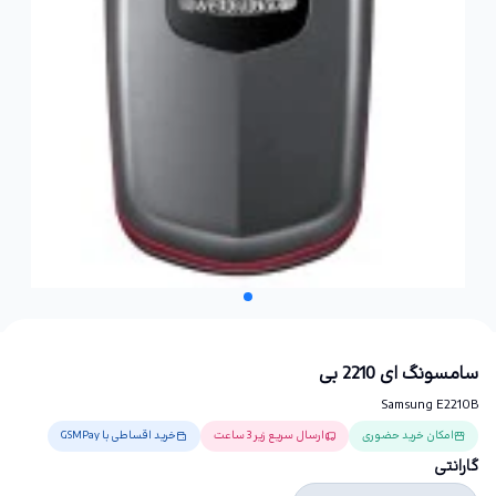
سامسونگ ای 2210 بی
Samsung E2210B
امکان خرید حضوری
ارسال سریع زیر 3 ساعت
خرید اقساطی با GSMPay
گارانتی