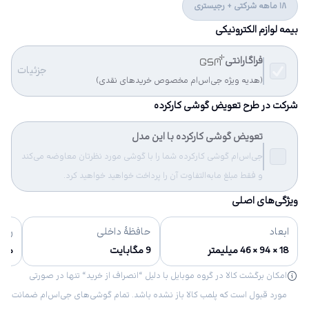
18 ماهه شرکتی + رجیستری
بیمه لوازم الکترونیکی
فراگارانتی
جزئیات
(هدیه ویژه جی‌اس‌ام مخصوص خریدهای نقدی)
شرکت در طرح تعویض گوشی کارکرده
تعویض گوشی کارکرده با این مدل
جی‌اس‌ام گوشی کارکرده شما را با گوشی مورد نظرتان معاوضه می‌کند
و فقط مبلغ مابه‌التفاوت آن را پرداخت خواهید خواهید کرد.
ویژگی‌های اصلی
ابعاد
حافظهٔ داخلی
رنگ‌
18 × 94 × 46 میلیمتر
9 مگابایت
مش
امکان برگشت کالا در گروه موبایل با دلیل “انصراف از خرید“ تنها در صورتی
مورد قبول است که پلمب کالا باز نشده باشد. تمام گوشی‌های جی‌اس‌ام ضمانت