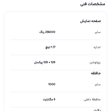
مشخصات فنی
صفحه نمایش
سایر
:
256000 رنگ
اندازه
:
1.77 اینچ
رزولوشن
:
128 × 128 پیکسل
حافظه
سایر
:
1000
حافظهٔ داخلی
:
9 مگابایت
باتری