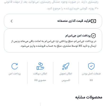
رجیستری دارند. در صورت وجود مشکل رجیستری، می‌توانید بعد از مهلت قانونی
۳۰ روزه، گوشی خریداری‌شده را مرجوع کنید.
فرآیند قیمت گذاری منصفانه
پرداخت امن جی‌اس‌ام
در پرداخت جی‌اس‌ام، مبلغ پرداختى نزد جی‌اس‌ام به امانت باقى مى‌ماند و پس از
ارسال و تاييد كالا توسط مشتری، مبلغ به حساب فروشنده واريز مى‌شود.
ضمانت اصل بودن
امکان تحویل
امکان دریافت
پرداخت امن
کالا
اکسپرس
حضوری کالا
محصولات مشابه