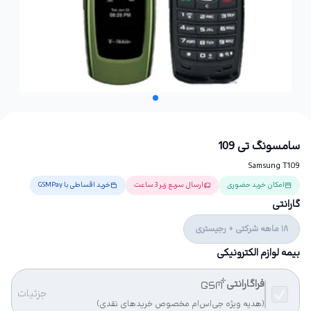
سامسونگ تی 109
Samsung T109
امکان خرید حضوری
ارسال سریع زیر 3 ساعت
خرید اقساطی با GSMPay
گارانتی
18 ماهه شرکتی + رجیستری
بیمه لوازم الکترونیکی
فراگارانتی
جزئیات
(هدیه ویژه جی‌اس‌ام مخصوص خریدهای نقدی)