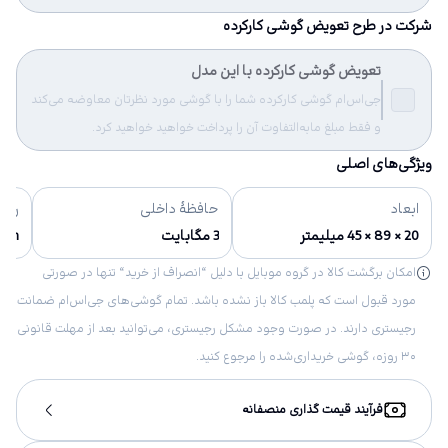
شرکت در طرح تعویض گوشی کارکرده
تعویض گوشی کارکرده با این مدل
جی‌اس‌ام گوشی کارکرده شما را با گوشی مورد نظرتان معاوضه می‌کند
و فقط مبلغ مابه‌التفاوت آن را پرداخت خواهید خواهید کرد.
ویژگی‌های اصلی
ابعاد
حافظهٔ داخلی
رنگ‌
20 × 89 × 45 میلیمتر
3 مگابایت
reen
امکان برگشت کالا در گروه موبایل با دلیل “انصراف از خرید“ تنها در صورتی
مورد قبول است که پلمب کالا باز نشده باشد. تمام گوشی‌های جی‌اس‌ام ضمانت
رجیستری دارند. در صورت وجود مشکل رجیستری، می‌توانید بعد از مهلت قانونی
۳۰ روزه، گوشی خریداری‌شده را مرجوع کنید.
فرآیند قیمت گذاری منصفانه