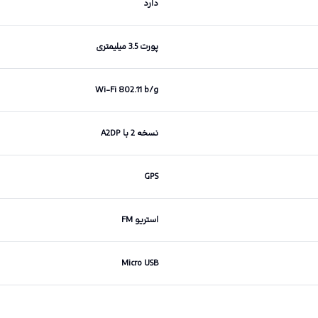
دارد
پورت 3.5 میلیمتری
Wi-Fi 802.11 b/g
نسخه 2 با A2DP
GPS
استریو FM
Micro USB