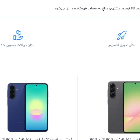
تاييد كالا توسط مشتری، مبلغ به حساب فروشنده واريز مى‌شود.
امکان تحویل اکسپرس
امکان دریافت حضوری کالا
گوشی سامسونگ گلکسی A56 ظرفیت 128GB رم 8GB -