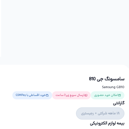
سامسونگ جی 810
Samsung G810
امکان خرید حضوری
ارسال سریع زیر 3 ساعت
خرید اقساطی با GSMPay
گارانتی
18 ماهه شرکتی + رجیستری
بیمه لوازم الکترونیکی