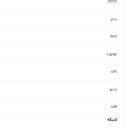
:
EDGE
سایر
:
:
WiFi
بلوتوث
:
:
GPS
رادیو
:
:
USB
شبکه