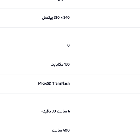
240 × 320 پیکسل
0
130 مگابایت
MicroSD TransFlash
6 ساعت 30 دقیقه
400 ساعت