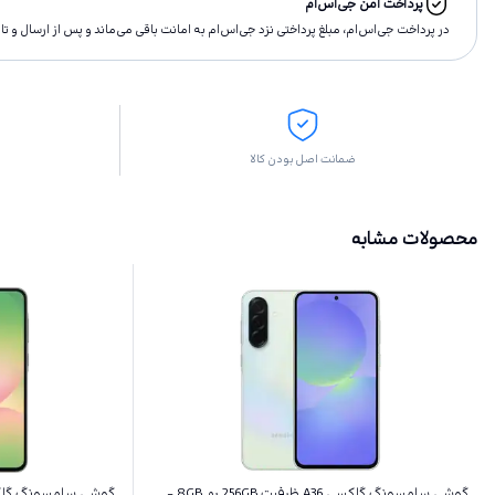
پرداخت امن جی‌اس‌ام
در پرداخت جی‌اس‌ام، مبلغ پرداختى نزد جی‌اس‌ام به امانت باقى مى‌ماند و پس از ارسال و 
ضمانت اصل بودن کالا
محصولات مشابه
گوشی سامسونگ گلکسی A36 ظرفیت 256GB رم 8GB -