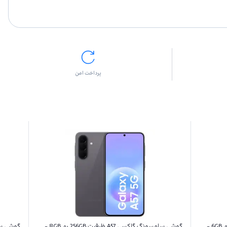
پرداخت امن
گوشی سامسونگ گلکسی A27 ظرفیت 128GB رم 6GB -
گوشی سامسونگ گلکسی A57 ظرفیت 256GB رم 8GB -