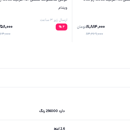
ویتنام
ارسال زیر ۳ ساعت
258,000
81,884,000
تومان
2
%
64,000
84,269,000
دارد 256000 رنگ
2.6 اینچ