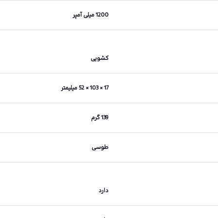
1200 میلی آمپر
کشویی
17 × 103 × 52 میلیمتر
139 گرم
طوسی
دارد