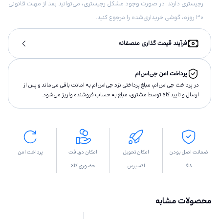
رجیستری دارند. در صورت وجود مشکل رجیستری، می‌توانید بعد از مهلت قانونی
۳۰ روزه، گوشی خریداری‌شده را مرجوع کنید.
فرآیند قیمت گذاری منصفانه
پرداخت امن جی‌اس‌ام
در پرداخت جی‌اس‌ام، مبلغ پرداختى نزد جی‌اس‌ام به امانت باقى مى‌ماند و پس از
ارسال و تاييد كالا توسط مشتری، مبلغ به حساب فروشنده واريز مى‌شود.
ضمانت اصل بودن
امکان تحویل
امکان دریافت
پرداخت امن
کالا
اکسپرس
حضوری کالا
محصولات مشابه