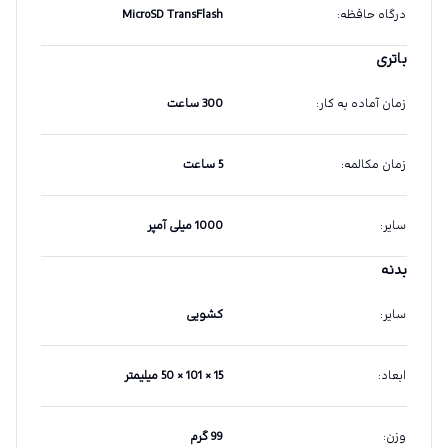
درگاه حافظه
:
MicroSD TransFlash
باتری
زمان آماده به کار
:
300 ساعت
زمان مکالمه
:
5 ساعت
سایر
:
1000 میلی آمپر
بدنه
سایر
:
کشویی
ابعاد
:
15 × 101 × 50 میلیمتر
وزن
:
99 گرم