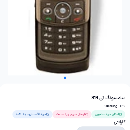
سامسونگ تی 819
Samsung T819
امکان خرید حضوری
ارسال سریع زیر 3 ساعت
خرید اقساطی با GSMPay
گارانتی