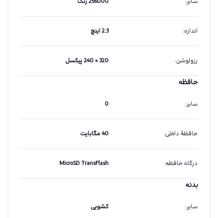
سایر
:
256000 رنگ
اندازه
:
2.3 اینچ
رزولوشن
:
320 × 240 پیکسل
حافظه
سایر
:
0
حافظهٔ داخلی
:
40 مگابایت
درگاه حافظه
:
MicroSD TransFlash
بدنه
سایر
:
کشویی