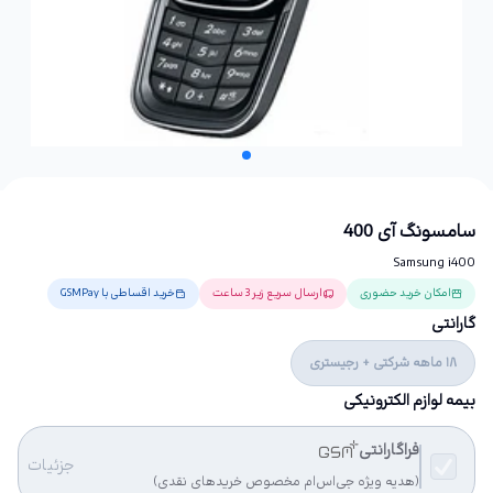
سامسونگ آی 400
Samsung i400
امکان خرید حضوری
ارسال سریع زیر 3 ساعت
خرید اقساطی با GSMPay
گارانتی
18 ماهه شرکتی + رجیستری
بیمه لوازم الکترونیکی
فراگارانتی
جزئیات
(هدیه ویژه جی‌اس‌ام مخصوص خریدهای نقدی)