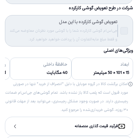
شرکت در طرح تعویض گوشی کارکرده
تعویض گوشی کارکرده با این مدل
جی‌اس‌ام گوشی کارکرده شما را با گوشی مورد نظرتان معاوضه می‌کند
و فقط مبلغ مابه‌التفاوت آن را پرداخت خواهید خواهید کرد.
ویژگی‌های اصلی
ابعاد
حافظهٔ داخلی
رنگ‌
15 × 101 × 50 میلیمتر
40 مگابایت
 Red
امکان برگشت کالا در گروه موبایل با دلیل “انصراف از خرید“ تنها در صورتی
مورد قبول است که پلمب کالا باز نشده باشد. تمام گوشی‌های جی‌اس‌ام ضمانت
رجیستری دارند. در صورت وجود مشکل رجیستری، می‌توانید بعد از مهلت قانونی
۳۰ روزه، گوشی خریداری‌شده را مرجوع کنید.
فرآیند قیمت گذاری منصفانه