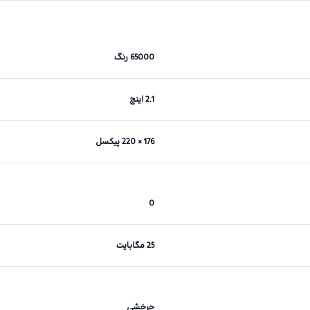
65000 رنگ
2.1 اینچ
176 × 220 پیکسل
0
25 مگابایت
چرخشی