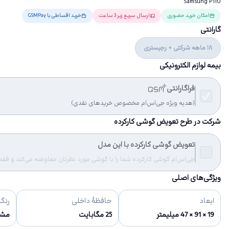
Samsung P110
امکان خرید حضوری
ارسال سریع زیر 3 ساعت
خرید اقساطی با GSMPay
گارانتی
18 ماهه شرکتی + رجیستری
بیمه لوازم الکترونیکی
فراگارانتی
(هدیه ویژه جی‌اس‌ام مخصوص خریدهای نقدی)
شرکت در طرح تعویض گوشی کارکرده
تعویض گوشی کارکرده با این مدل
جی‌اس‌ام گوشی کارکرده شما را با گوشی مورد نظرتان معاوضه می‌کند و فقط مب
ویژگی‌های اصلی
ابعاد
حافظهٔ داخلی
رنگ‌
19 × 91 × 47 میلیمتر
25 مگابایت
مش