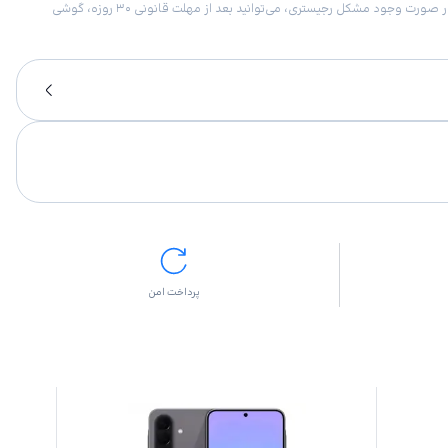
امکان برگشت کالا در گروه موبایل با دلیل “انصراف از خرید“ تنها در صورتی مورد قبول است که پلمب کالا باز نشده باشد. تمام گوشی‌های جی‌اس‌ام ضمانت رجیستری دارند. در صورت وجود مشکل رجیستری، می‌توانید بعد از مهلت قانونی ۳۰ روزه، گوشی
پرداخت امن