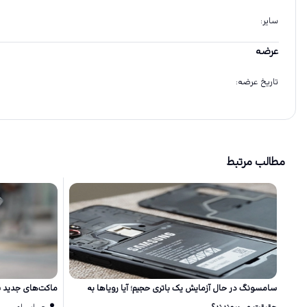
سایر
:
عرضه
تاریخ عرضه
:
مطالب مرتبط
سامسونگ در حال آزمایش یک باتری حجیم؛ آیا رویاها به
ماکت‌های جدید سری گلکسی S26 طر