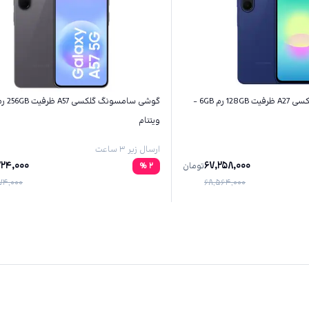
گوشی سامسونگ گلکسی A27 ظرفیت 128GB رم 6GB -
ویتنام
ارسال زیر ۳ ساعت
724,000
67,258,000
تومان
2
%
874,000
68,564,000