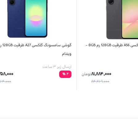
گوشی سامسونگ گلکسی A56 ظرفیت 128GB رم 8GB -
ویتنام
ارسال زیر ۳ ساعت
258,000
81,884,000
تومان
2
%
64,000
84,269,000