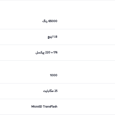
65000 رنگ
1.8 اینچ
176 × 220 پیکسل
1000
25 مگابایت
MicroSD TransFlash