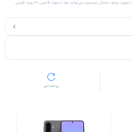
امکان برگشت کالا در گروه موبایل با دلیل “انصراف از خرید“ تنها در صورتی مورد قبول است که پلمب کالا باز نشده باشد. تمام گوشی‌های جی‌اس‌ام ضمانت رجیستری دارند. در صورت وجود مشکل رجیستری، می‌توانید بعد از مهلت قانونی ۳۰ روزه، گوشی
پرداخت امن