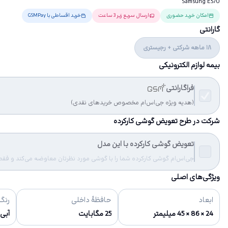
Samsung E570
امکان خرید حضوری
ارسال سریع زیر 3 ساعت
خرید اقساطی با GSMPay
گارانتی
18 ماهه شرکتی + رجیستری
بیمه لوازم الکترونیکی
فراگارانتی
(هدیه ویژه جی‌اس‌ام مخصوص خریدهای نقدی)
شرکت در طرح تعویض گوشی کارکرده
تعویض گوشی کارکرده با این مدل
جی‌اس‌ام گوشی کارکرده شما را با گوشی مورد نظرتان معاوضه می‌کند و فقط مب
ویژگی‌های اصلی
ابعاد
حافظهٔ داخلی
رنگ‌
24 × 86 × 45 میلیمتر
25 مگابایت
آبی،