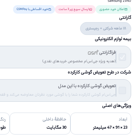
Samsung ZV40
امکان خرید حضوری
ارسال سریع زیر 3 ساعت
خرید اقساطی با GSMPay
گارانتی
18 ماهه شرکتی + رجیستری
بیمه لوازم الکترونیکی
فراگارانتی
(هدیه ویژه جی‌اس‌ام مخصوص خریدهای نقدی)
شرکت در طرح تعویض گوشی کارکرده
تعویض گوشی کارکرده با این مدل
جی‌اس‌ام گوشی کارکرده شما را با گوشی مورد نظرتان معاوضه می‌کند و فقط مب
ویژگی‌های اصلی
ابعاد
حافظهٔ داخلی
رنگ‌
23 × 91 × 47 میلیمتر
30 مگابایت
طو