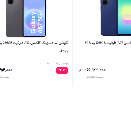
گوشی سامسونگ گلکسی A27 ظرفیت 128GB رم 6GB -
ویتنام
ارسال زیر ۳ ساعت
282,000
66,949,000
تومان
2
%
404,000
68,249,000