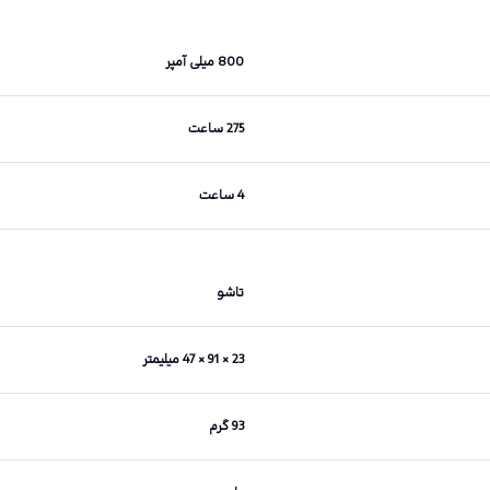
800 میلی آمپر
275 ساعت
4 ساعت
تاشو
23 × 91 × 47 میلیمتر
93 گرم