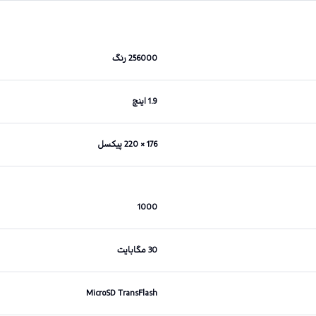
256000 رنگ
1.9 اینچ
176 × 220 پیکسل
1000
30 مگابایت
MicroSD TransFlash