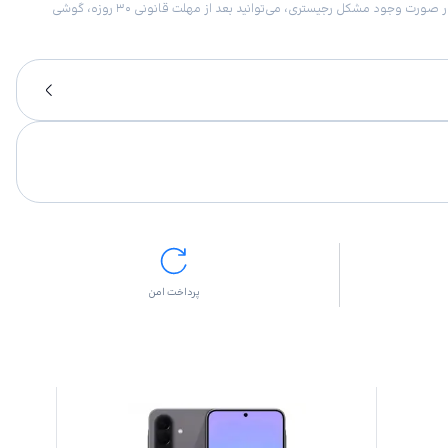
امکان برگشت کالا در گروه موبایل با دلیل “انصراف از خرید“ تنها در صورتی مورد قبول است که پلمب کالا باز نشده باشد. تمام گوشی‌های جی‌اس‌ام ضمانت رجیستری دارند. در صورت وجود مشکل رجیستری، می‌توانید بعد از مهلت قانونی ۳۰ روزه، گوشی
پرداخت امن